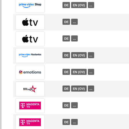
DE
EN (OV)
…
DE
…
DE
…
DE
EN (OV)
…
DE
EN (OV)
…
DE
EN (OV)
…
DE
…
DE
…