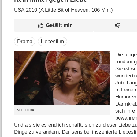
USA
2010 (A Little Bit of Heaven‎, 106 Min.)
Drama
Liebesfilm
Die junge
rundum gl
Sie ist s
wunderbar
Job. Läng
mit eine
Humor vom
Darmkreb
sich ihre
Bild: port.hu
bewahren.
Und als sie es endlich schafft, sich zu dieser Liebe 
Dinge zu verändern. Der sensibel inszenierte Liebesfi