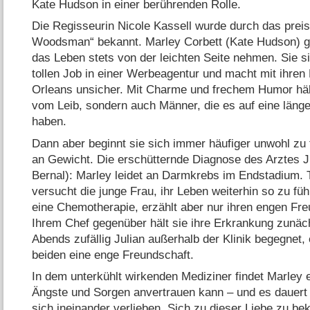
Kate Hudson in einer berührenden Rolle.
Die Regisseurin Nicole Kassell wurde durch das pre
Woodsman“ bekannt. Marley Corbett (Kate Hudson) g
das Leben stets von der leichten Seite nehmen. Sie s
tollen Job in einer Werbeagentur und macht mit ihre
Orleans unsicher. Mit Charme und frechem Humor hält
vom Leib, sondern auch Männer, die es auf eine län
haben.
Dann aber beginnt sie sich immer häufiger unwohl zu f
an Gewicht. Die erschütternde Diagnose des Arztes J
Bernal): Marley leidet an Darmkrebs im Endstadium. T
versucht die junge Frau, ihr Leben weiterhin so zu füh
eine Chemotherapie, erzählt aber nur ihren engen Fr
Ihrem Chef gegenüber hält sie ihre Erkrankung zunäch
Abends zufällig Julian außerhalb der Klinik begegnet,
beiden eine enge Freundschaft.
In dem unterkühlt wirkenden Mediziner findet Marley
Ängste und Sorgen anvertrauen kann – und es dauert n
sich ineinander verlieben. Sich zu dieser Liebe zu be