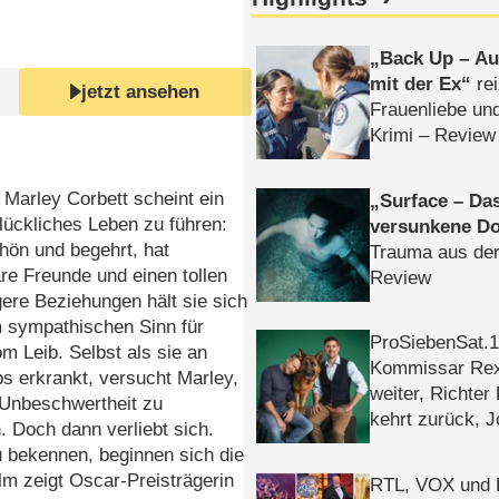
Back Up – Auf
mit der Ex
rei
jetzt ansehen
Frauenliebe un
Krimi – Review
 Marley Corbett scheint ein
Surface – Da
ückliches Leben zu führen:
versunkene Do
chön und begehrt, hat
Trauma aus der
e Freunde und einen tollen
Review
ere Beziehungen hält sie sich
m sympathischen Sinn für
ProSiebenSat.1 
 Leib. Selbst als sie an
Kommissar Rex 
s erkrankt, versucht Marley,
weiter, Richter
 Unbeschwertheit zu
kehrt zurück, 
 Doch dann verliebt sich.
Klaas machen 
zu bekennen, beginnen sich die
lm zeigt Oscar-Preisträgerin
RTL, VOX und