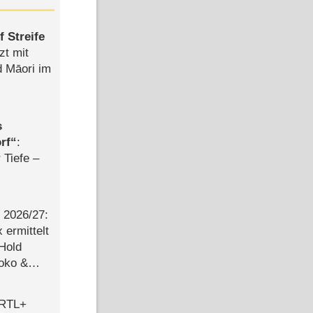
 Streife
zt mit
d Māori im
s
rf
:
 Tiefe –
2026/​27:
ermittelt
 Hold
Joko &
Urlaub
 RTL+