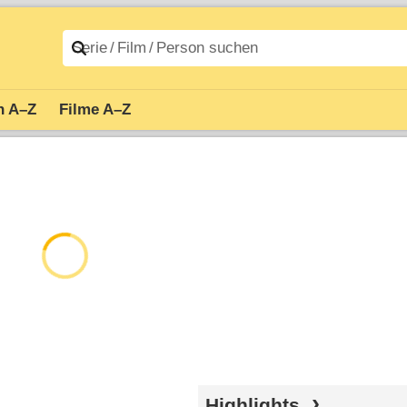
n A–Z
Filme A–Z
Highlights