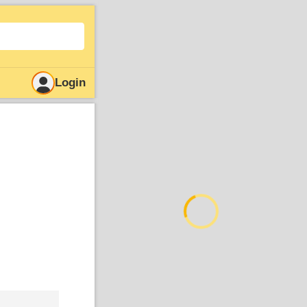
Login