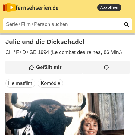
App öffnen
Julie und die Dickschädel
CH
/
F
/
D
/
GB
1994 (Le combat des reines‎, 86 Min.)
Heimatfilm
Komödie