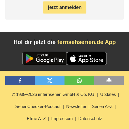
jetzt anmelden
Hol dir jetzt die
fernsehserien.de App
© 1998–2026 imfernsehen GmbH & Co. KG
Updates
SerienChecker-Podcast
Newsletter
Serien A–Z
Filme A–Z
Impressum
Datenschutz