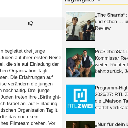
The Shards
:
und schön … un
Review
in begleitet drei junge
ProSiebenSat.1 
Juden auf ihrer ersten Reise
Kommissar Rex 
el, die sie auf Einladung der
weiter, Richter
chen Organisation Taglit
kehrt zurück, 
men. Die Erfahrungen auf
Klaas machen 
ise verändern die jungen
Programm-High
nachhaltig. Drei junge
2026/​27: RTL Z
Juden treten ihre „Birthright-
die
Maison T
ch Israel an, auf Einladung
startet vertika
stischen Organisation Taglit.
– Tag & Nacht
rfte das noch kein
ches Filmteam drehen. Vor
Nur für dein