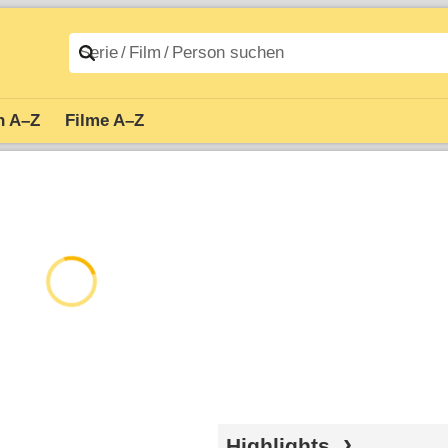
n A–Z
Filme A–Z
Highlights