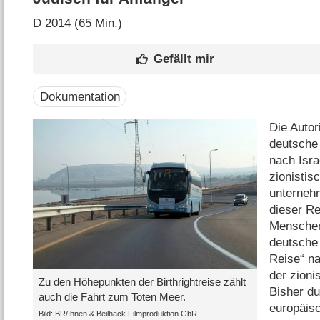
D
2014 (65 Min.)
Dokumentation
Die Autor
deutsche 
nach Isra
zionistis
unterneh
dieser Re
Menschen 
deutsche 
Reise“ na
der zioni
Zu den Höhepunkten der Birthrightreise zählt
Bisher du
auch die Fahrt zum Toten Meer.
europäis
Bild: BR/​Ihnen & Beilhack Filmproduktion GbR