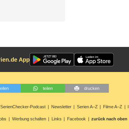
rien.de App
teilen
teilen
drucken
SerienChecker-Podcast
Newsletter
Serien A–Z
Filme A–Z
obs
Werbung schalten
Links
Facebook
zurück nach oben