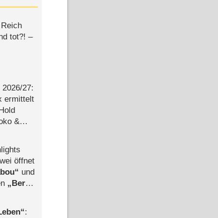
 Reich
d tot?! –
2026/​27:
ermittelt
 Hold
Joko &
Urlaub
lights
wei öffnet
abou
und
len
Berlin
-Ableger
 Leben
: