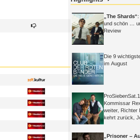
The Shards
:
und schön … un
Review
Die 9 wichtigst
im August
ProSiebenSat.1 
Kommissar Rex 
weiter, Richter
kehrt zurück, 
Klaas machen 
Prisoner – Au