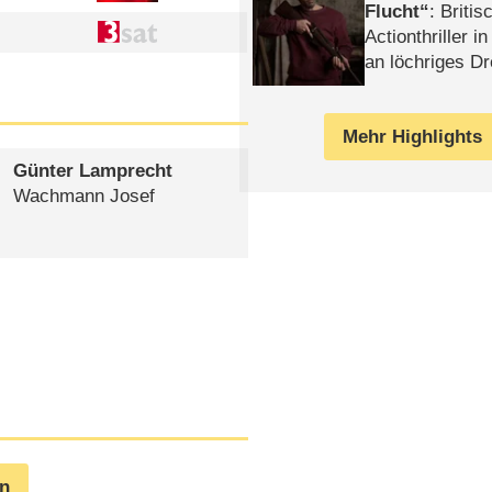
Flucht
: Britis
Actionthriller i
an löchriges D
gekettet – Rev
Mehr Highlights
Günter Lamprecht
Wachmann Josef
en