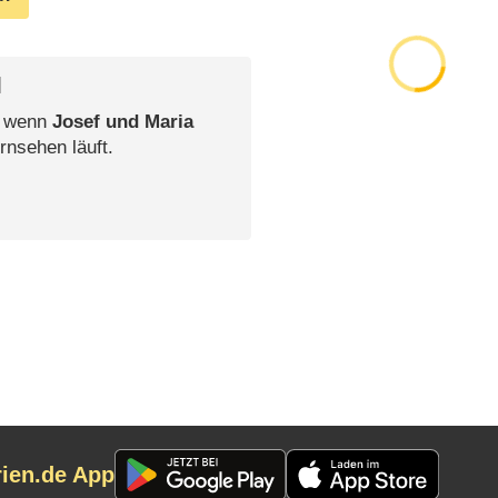
l
, wenn
Josef und Maria
rnsehen läuft.
rien.de App