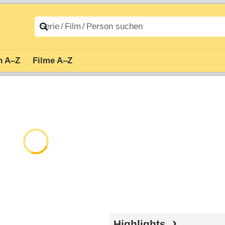
n A–Z
Filme A–Z
Highlights