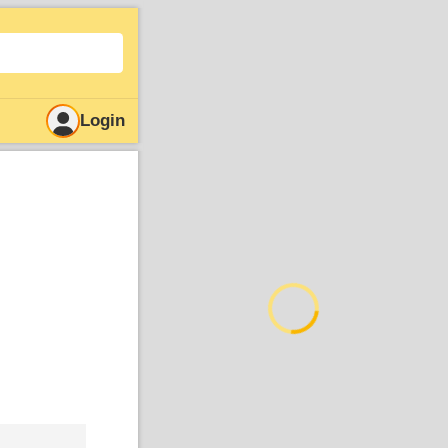
Login