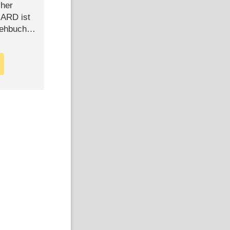
cher
n ARD ist
rehbuch
iew