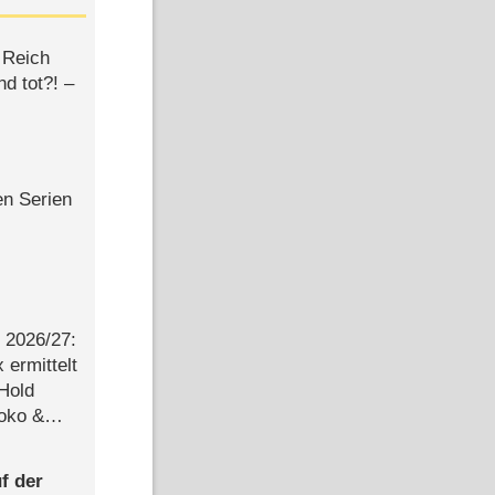
 Reich
d tot?! –
en Serien
2026/​27:
ermittelt
 Hold
Joko &
Urlaub
f der