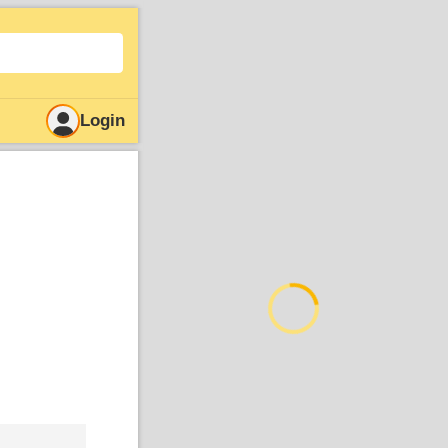
Login