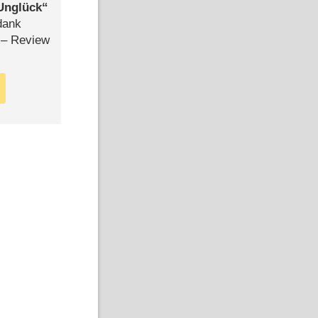
Unglück
dank
– Review