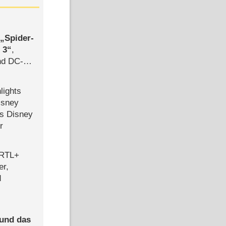
,
Spider-
 3
,
d DC-
ce
lights
isney
ls Disney
r
 RTL+
er,
d
 und das