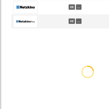
DE
…
DE
…