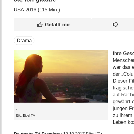
USA
2016 (115 Min.)
Drama
Ihre Gesc
Menschen
war das 
der „Col
Dieser Fi
tragische
auf Rach
gewährt e
jungen Fr
.
zu ihrem 
Bild: Bibel TV
Leben ko
Deutsche TV-Premiere
13.10.2017
Bibel TV