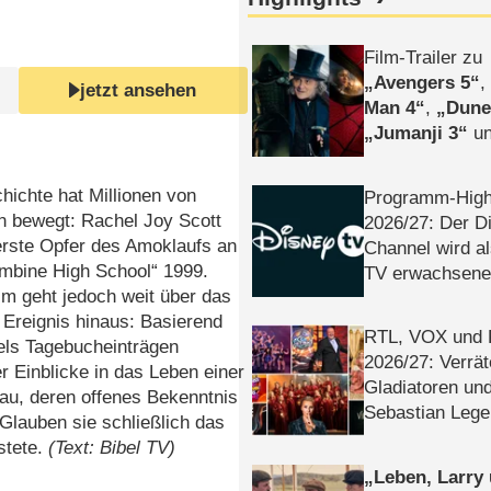
Film-Trailer zu
Avengers 5
jetzt ansehen
Man 4
,
Dune
Jumanji 3
un
Horror
Clayfa
hichte hat Millionen von
Programm-High
 bewegt: Rachel Joy Scott
2026/​27: Der D
erste Opfer des Amoklaufs an
Channel wird a
umbine High School“ 1999.
TV erwachsene
lm geht jedoch weit über das
 Ereignis hinaus: Basierend
RTL, VOX und
els Tagebucheinträgen
2026/​27: Verrät
r Einblicke in das Leben einer
Gladiatoren un
au, deren offenes Bekenntnis
Sebastian Lege
Glauben sie schließlich das
stete.
(Text: Bibel TV)
Leben, Larry