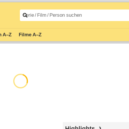
n A–Z
Filme A–Z
Highlights