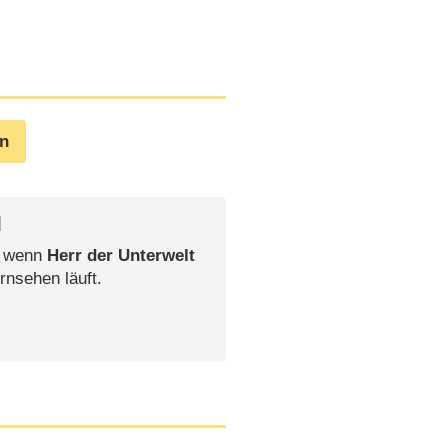
en
l
, wenn
Herr der Unterwelt
rnsehen läuft.