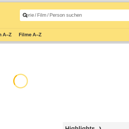
n A–Z
Filme A–Z
Highlights