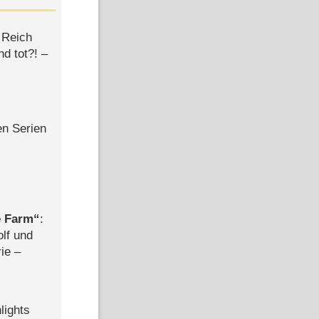
 Reich
d tot?! –
en Serien
e Farm
:
olf und
rie –
lights