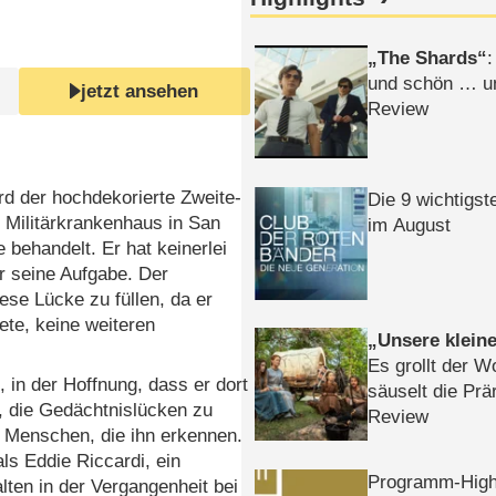
The Shards
:
und schön … un
jetzt ansehen
Review
rd der hochdekorierte Zweite-
Die 9 wichtigst
 Militärkrankenhaus in San
im August
behandelt. Er hat keinerlei
r seine Aufgabe. Der
ese Lücke zu füllen, da er
ete, keine weiteren
Unsere klein
Es grollt der W
 in der Hoffnung, dass er dort
säuselt die Prä
n, die Gedächtnislücken zu
Review
uf Menschen, die ihn erkennen.
ls Eddie Riccardi, ein
Programm-High
ten in der Vergangenheit bei