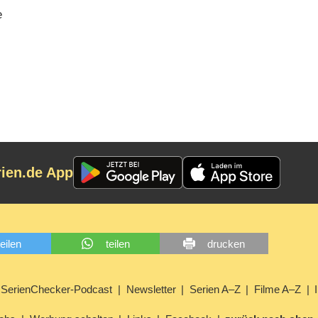
e
rien.de App
teilen
teilen
drucken
SerienChecker-Podcast
Newsletter
Serien A–Z
Filme A–Z