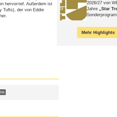
2026/​27 von W
uen hervorrief. Außerdem ist
Jahre
Star Tr
 Tufts), der von Eddie
Sonderprogra
her.
Die Helgolän
Mehr Highlights
OV)