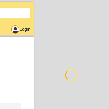
Login