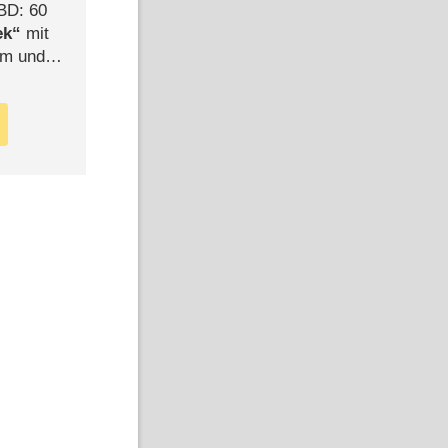
BD: 60
ek
mit
mm und
der