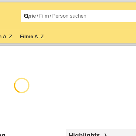
n A–Z
Filme A–Z
ng
Highlights