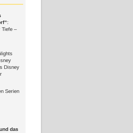
s
rf
:
 Tiefe –
lights
isney
ls Disney
r
en Serien
 und das