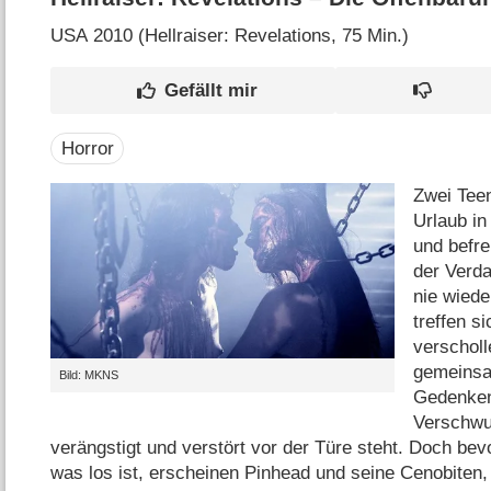
USA
2010 (Hellraiser: Revelations‎, 75 Min.)
Horror
Zwei Teen
Urlaub i
und befre
der Verd
nie wiede
treffen si
verschol
gemeinsa
Bild: MKNS
Gedenken 
Verschwun
verängstigt und verstört vor der Türe steht. Doch bev
was los ist, erscheinen Pinhead und seine Cenobiten,