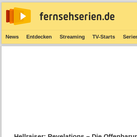
News
Entdecken
Streaming
TV-Starts
Serie
Hellraiser: Revelations – Die Offenbaru