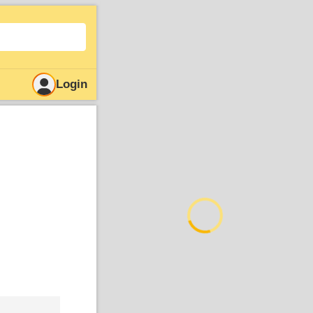
Login