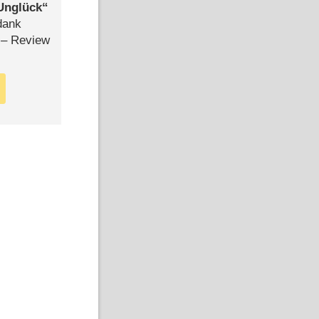
Unglück
dank
– Review