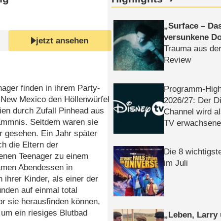
Surface – Da
versunkene Do
jetzt ansehen
Trauma aus der
Review
ager finden in ihrem Party-
Programm-High
n New Mexico den Höllenwürfel
2026/​27: Der D
ien durch Zufall Pinhead aus
Channel wird a
ammnis. Seitdem waren sie
TV erwachsene
r gesehen. Ein Jahr später
ch die Eltern der
Die 8 wichtigst
lenen Teenager zu einem
im Juli
men Abendessen in
ihrer Kinder, als einer der
den auf einmal total
or sie herausfinden können,
 um ein riesiges Blutbad
Leben, Larry