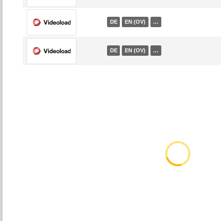
DE
EN (OV)
…
DE
EN (OV)
…