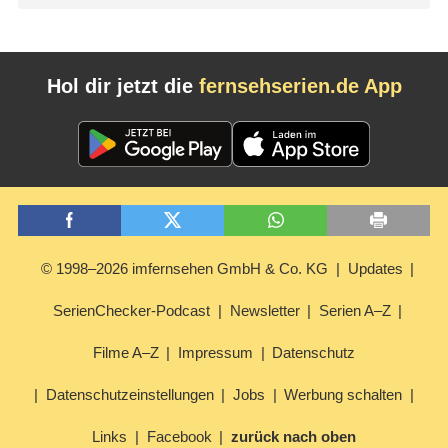
Hol dir jetzt die
fernsehserien.de App
© 1998–2026 imfernsehen GmbH & Co. KG
Updates
SerienChecker-Podcast
Newsletter
Serien A–Z
Filme A–Z
Impressum
Datenschutz
Datenschutzeinstellungen
Jobs
Werbung schalten
Links
Facebook
zurück nach oben