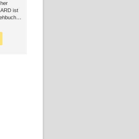
cher
n ARD ist
rehbuch
iew