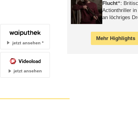
Flucht
: Britis
Actionthriller i
an löchriges D
gekettet – Rev
Mehr Highlights
jetzt ansehen
jetzt ansehen