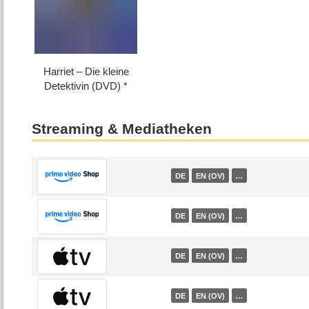
Harriet – Die kleine
Detektivin (DVD)
Streaming & Mediatheken
DE
EN (OV)
…
DE
EN (OV)
…
DE
EN (OV)
…
DE
EN (OV)
…