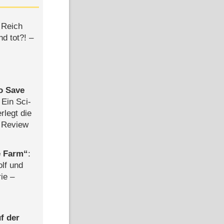
 Reich
d tot?! –
to Save
: Ein Sci-
rlegt die
 Review
e Farm
:
olf und
rie –
f der