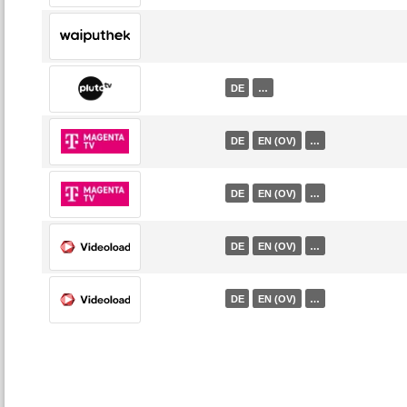
DE
…
DE
EN (OV)
…
DE
EN (OV)
…
DE
EN (OV)
…
DE
EN (OV)
…