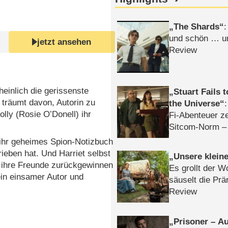
The Shards
:
und schön … un
jetzt ansehen
Review
einlich die gerissenste
Stuart Fails 
t träumt davon, Autorin zu
the Universe
lly (Rosie O’Donell) ihr
Fi-Abenteuer ze
Sitcom-Norm –
 ihr geheimes Spion-Notizbuch
rieben hat. Und Harriet selbst
Unsere klein
t ihre Freunde zurückgewinnen
Es grollt der W
ein einsamer Autor und
säuselt die Prä
Review
Prisoner – Au