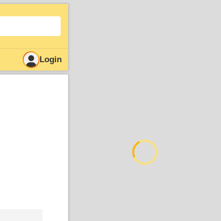
Login