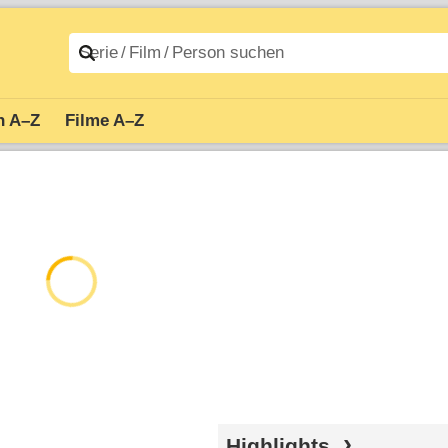
n A–Z
Filme A–Z
Highlights