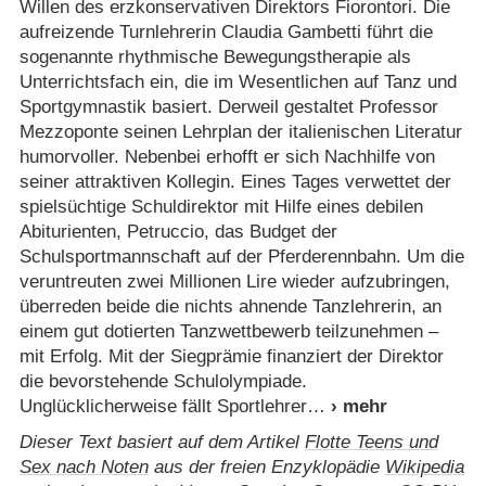
Willen des erzkonservativen Direktors Fiorontori. Die
aufreizende Turnlehrerin Claudia Gambetti führt die
sogenannte rhythmische Bewegungstherapie als
Unterrichtsfach ein, die im Wesentlichen auf Tanz und
Sportgymnastik basiert. Derweil gestaltet Professor
Mezzoponte seinen Lehrplan der italienischen Literatur
humorvoller. Nebenbei erhofft er sich Nachhilfe von
seiner attraktiven Kollegin. Eines Tages verwettet der
spielsüchtige Schuldirektor mit Hilfe eines debilen
Abiturienten, Petruccio, das Budget der
Schulsportmannschaft auf der Pferderennbahn. Um die
veruntreuten zwei Millionen Lire wieder aufzubringen,
überreden beide die nichts ahnende Tanzlehrerin, an
einem gut dotierten Tanzwettbewerb teilzunehmen –
mit Erfolg. Mit der Siegprämie finanziert der Direktor
die bevorstehende Schulolympiade.
Unglücklicherweise fällt Sportlehrer
Dieser Text basiert auf dem Artikel
Flotte Teens und
Sex nach Noten
aus der freien Enzyklopädie
Wikipedia