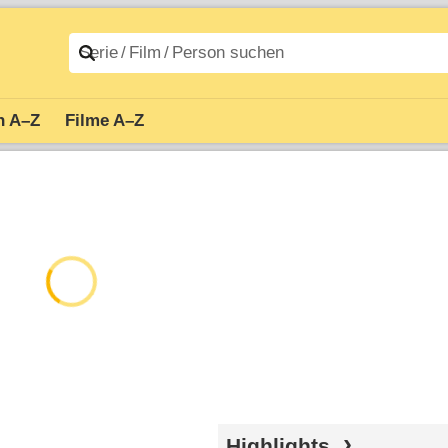
n A–Z
Filme A–Z
Highlights