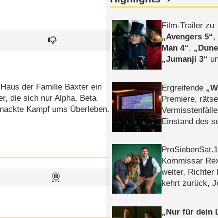
Film-Trailer zu
Avengers 5
Man 4
,
Dune
Jumanji 3
un
Horror
Clayfa
Haus der Familie Baxter ein
Ergreifende
W
, die sich nur Alpha, Beta
Premiere, rätse
r nackte Kampf ums Überleben.
Vermisstenfälle
Einstand des 
Tatort: Münc
Duos
ProSiebenSat.1 
Kommissar Rex 
weiter, Richter
kehrt zurück, 
Klaas machen 
Nur für dein