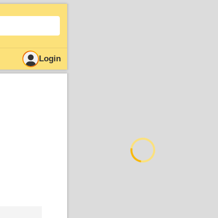
Login