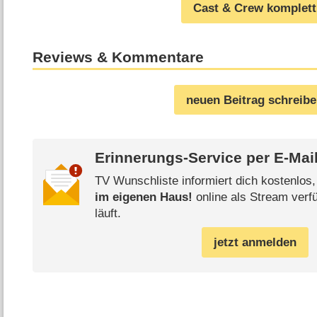
Cast & Crew komplett
Reviews & Kommentare
neuen Beitrag schreib
Erinnerungs-Service per
E-Mai
TV Wunschliste informiert dich kostenlos
im eigenen Haus!
online als Stream verf
läuft.
jetzt anmelden