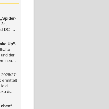
,
Spider-
 3
,
d DC-
ce
ake Up
-
lhafte
 und der
semineuen
hen
-
2026/​27:
ermittelt
 Hold
Joko &
Urlaub
 Leben
: