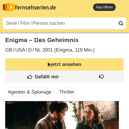
App öffnen
Enigma – Das Geheimnis
GB
/
USA
/
D
/
NL
2001 (Enigma‎, 119 Min.)
jetzt ansehen
Agenten & Spionage
Thriller