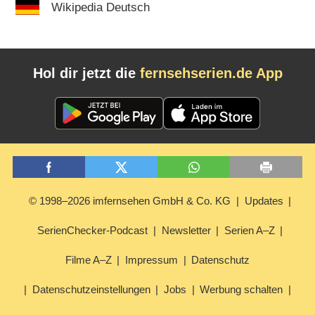
Wikipedia Deutsch
Hol dir jetzt die
fernsehserien.de App
© 1998–2026 imfernsehen GmbH & Co. KG
Updates
SerienChecker-Podcast
Newsletter
Serien A–Z
Filme A–Z
Impressum
Datenschutz
Datenschutzeinstellungen
Jobs
Werbung schalten