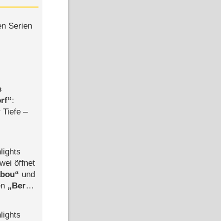
en Serien
s
rf
:
 Tiefe –
lights
wei öffnet
abou
und
len
Berlin
-Ableger
lights