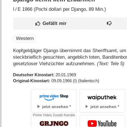
I
/
E
1966 (Pochi dollari per Django‎, 89 Min.)
Western
Kopfgeldjäger Django übernimmt das Sheriffsamt, u
steckbrieflich gesuchten, angeblich toten, Banditenb
gesetzloser Viehzüchter aufzunehmen.
(Text: Tele 5)
Deutscher Kinostart
20.01.1969
Original-Kinostart
09.09.1966
(I)
(Italienisch)
jetzt ansehen
jetzt ansehen
Prime Video Zusatz-Kanäle