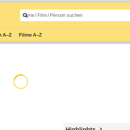
n A–Z
Filme A–Z
Highlights