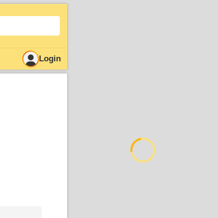
Login