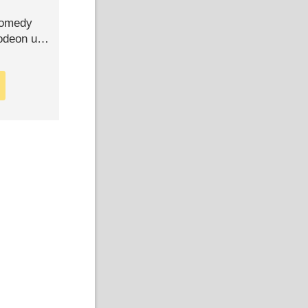
Comedy
lodeon und