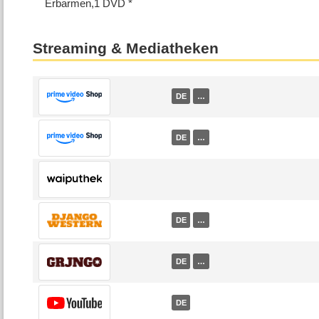
Erbarmen,1 DVD
Streaming & Mediatheken
DE
…
DE
…
DE
…
DE
…
DE