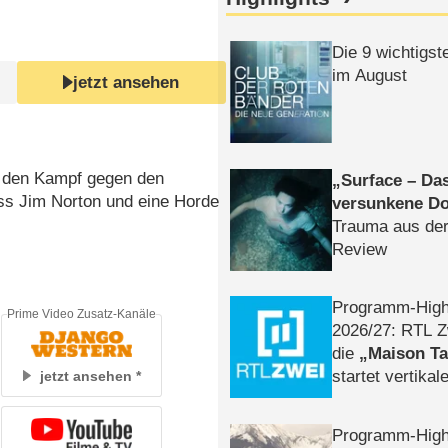
Die 9 wichtigst
im August
jetzt ansehen
m den Kampf gegen den
Surface – Da
oss Jim Norton und eine Horde
versunkene Do
Trauma aus der
Review
Programm-High
Prime Video Zusatz-Kanäle
2026/​27: RTL Z
die
Maison T
startet vertika
jetzt ansehen
– Tag & Nacht
Programm-High