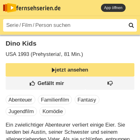
App öffnen
Dino Kids
USA
1993 (Prehysteria!‎, 81 Min.)
jetzt ansehen
Abenteuer
Familienfilm
Fantasy
Jugendfilm
Komödie
Ein zwielichtiger Abenteurer verliert einige Eier. Sie
landen bei Austin, seiner Schwester und seinem
alleinerziehenden Vater. Als sie schlüpfen, entpuppen