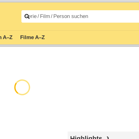
n A–Z
Filme A–Z
Highlights