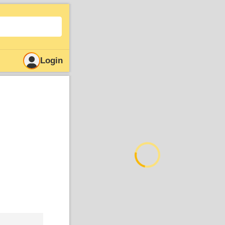
Login