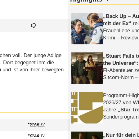
Back Up – Auf
mit der Ex
rei
Frauenliebe un
Krimi – Review
chen voll. Der junge Adlige
Stuart Fails 
. Dort begegnet ihm die
the Universe
 und ist von ihrer bewegten
Fi-Abenteuer ze
Sitcom-Norm –
Programm-High
2026/​27 von W
Jahre
Star Tr
Sonderprogra
Die Helgolän
Nur für dein