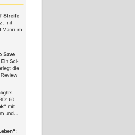
 Streife
zt mit
d Māori im
to Save
: Ein Sci-
rlegt die
 Review
lights
BD: 60
ek
mit
mm und
der
 Leben
: