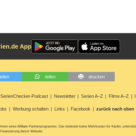
rien.de App
teilen
teilen
drucken
SerienChecker-Podcast
Newsletter
Serien A–Z
Filme A–Z
obs
Werbung schalten
Links
Facebook
zurück nach oben
men eines Affiliate-Partnerprogramms. Das bedeutet keine Mehrkosten für Käufer, unterstüt
Finanzierung dieser Website.