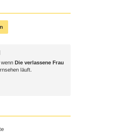
en
l
, wenn
Die verlassene Frau
rnsehen läuft.
te