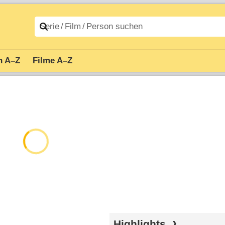
n A–Z
Filme A–Z
Highlights