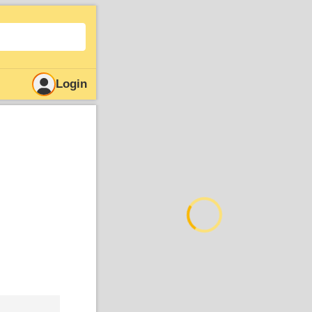
Login