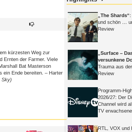
The Shards
:
und schön … un
Review
 dem kürzesten Weg zur
Surface – Da
d Ernten der Farmer. Viele
versunkene Do
Marshall Bat Masterson
Trauma aus der
 ein Ende bereiten. – Harter
Review
: Sky)
Programm-High
2026/​27: Der D
Channel wird a
TV erwachsene
RTL, VOX und