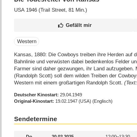
USA
1946 (Trail Street‎, 81 Min.)
Western
Kansas, 1880: Die Cowboys treiben ihre Herden auf
Bahnlinie und verwüsten dabei bedenkenlos Felder un
Farmer sind daher gezwungen, ihr Land aufzugeben. 
(Randolph Scott) soll dem wilden Treiben der Cowboys
Western mit einem großartigen Randolph Scott.
(Text
Deutscher Kinostart
29.04.1949
Original-Kinostart
19.02.1947
(USA)
(Englisch)
Sendetermine
Do.
20.02.2025
12:00–
13:30