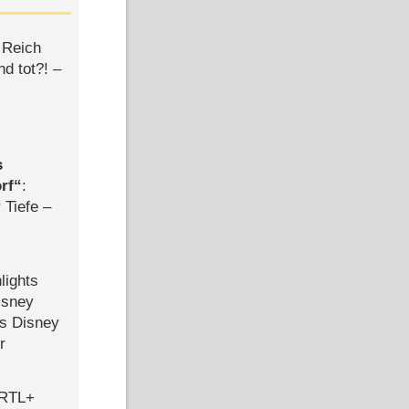
 Reich
d tot?! –
s
rf
:
 Tiefe –
lights
isney
ls Disney
r
 RTL+