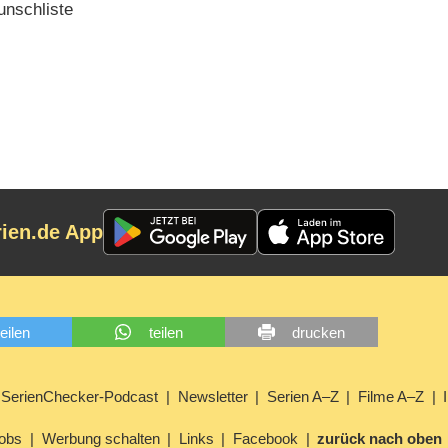
nschliste
rien.de App
teilen
teilen
drucken
SerienChecker-Podcast
Newsletter
Serien A–Z
Filme A–Z
obs
Werbung schalten
Links
Facebook
zurück nach oben