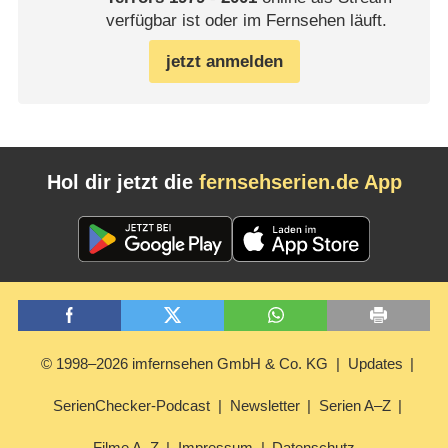
verfügbar ist oder im Fernsehen läuft.
jetzt anmelden
Hol dir jetzt die
fernsehserien.de App
© 1998–2026 imfernsehen GmbH & Co. KG
Updates
SerienChecker-Podcast
Newsletter
Serien A–Z
Filme A–Z
Impressum
Datenschutz