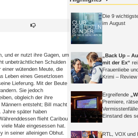
Die 9 wichtigst
im August
n, und er nutzt ihre Gagen, um
Back Up – Auf
ht unbeträchtlichen Schulden
mit der Ex
rei
r einer wütenden Meute, die
Frauenliebe un
das Leben eines Gesetzlosen
Krimi – Review
seine Lieferung. Mit der Beute
wandern. Sie jedoch
Ergreifende
W
eiben, obgleich der ihre
Premiere, rätse
 Männern entsteht; Bill macht
Vermisstenfälle
. Jahre später haben
Einstand des 
 Währenddessen flieht Caribou
Tatort: Münc
 viele Male eingesessen hat.
Duos
y in seiner alleinigen Obhut.
RTL, VOX und