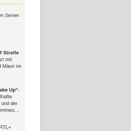
en Serien
 Streife
zt mit
d Māori im
ake Up
-
lhafte
 und der
semineuen
hen
-
 RTL+