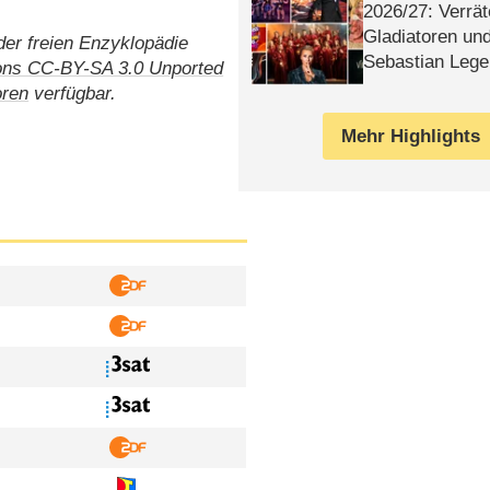
2026/​27: Verrät
Gladiatoren un
er freien Enzyklopädie
Sebastian Lege
ns CC-BY-SA 3.0 Unported
oren
verfügbar.
Mehr Highlights