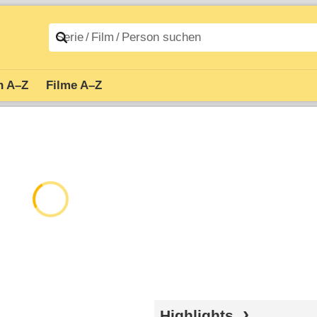
n A–Z
Filme A–Z
Highlights