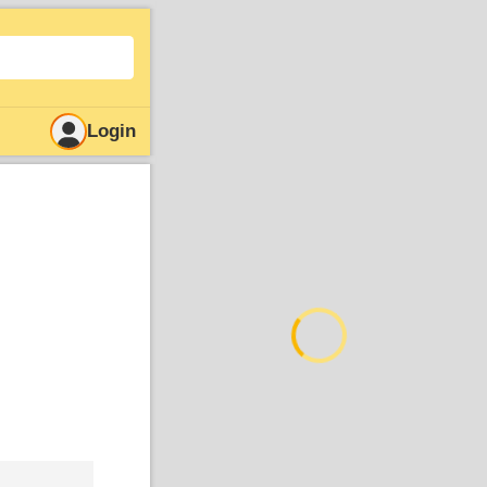
Login