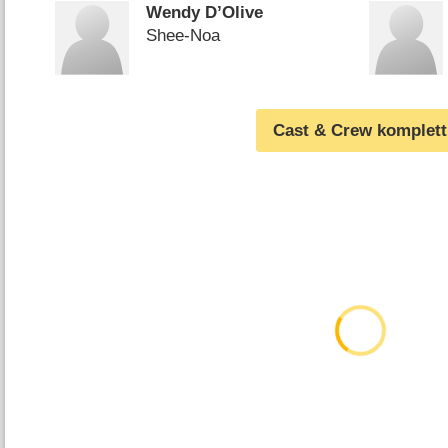
Wendy D’Olive
Shee-Noa
Cast & Crew komplett