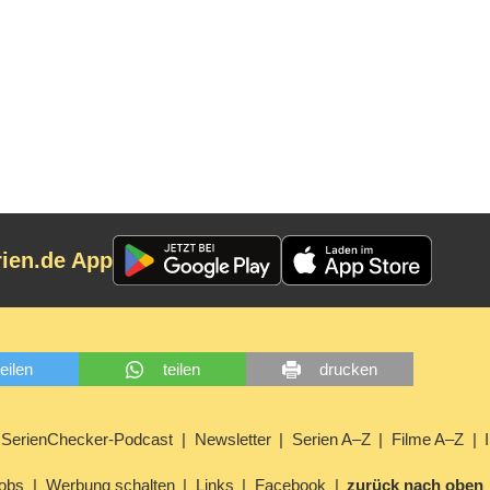
rien.de App
teilen
teilen
drucken
SerienChecker-Podcast
Newsletter
Serien A–Z
Filme A–Z
obs
Werbung schalten
Links
Facebook
zurück nach oben