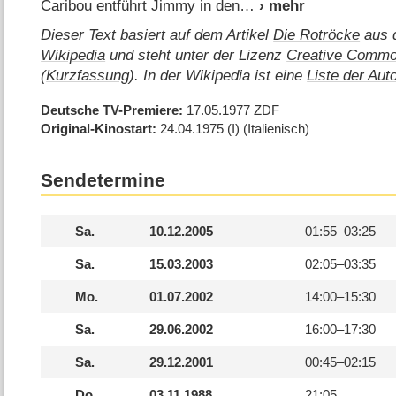
Caribou entführt Jimmy in den
Dieser Text basiert auf dem Artikel
Die Rotröcke
aus d
Wikipedia
und steht unter der Lizenz
Creative Commo
(
Kurzfassung
). In der Wikipedia ist eine
Liste der Aut
Deutsche TV-Premiere
17.05.1977
ZDF
Original-Kinostart
24.04.1975
(I)
(Italienisch)
Sendetermine
Sa.
10.12.2005
01:55–
03:25
Sa.
15.03.2003
02:05–
03:35
Mo.
01.07.2002
14:00–
15:30
Sa.
29.06.2002
16:00–
17:30
Sa.
29.12.2001
00:45–
02:15
Do.
03.11.1988
21:05