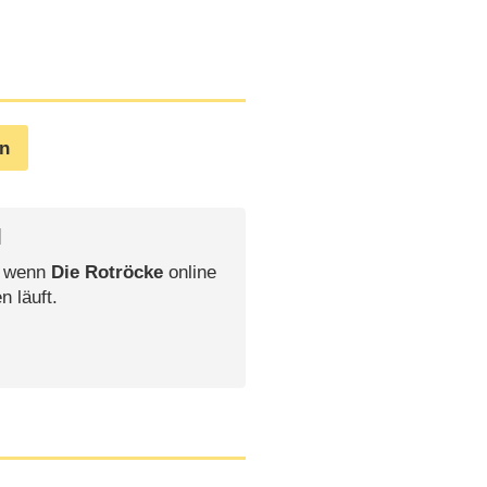
en
l
, wenn
Die Rotröcke
online
n läuft.