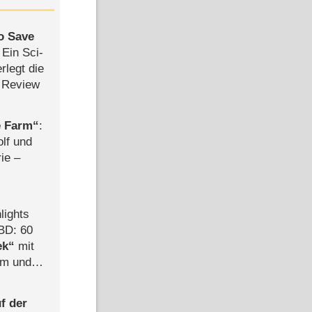
to Save
: Ein Sci-
rlegt die
 Review
e Farm
:
olf und
rie –
lights
BD: 60
ek
mit
mm und
der
f der