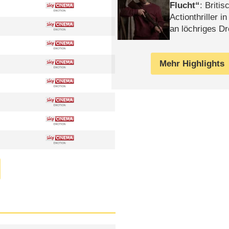
Flucht
: Britis
Actionthriller i
an löchriges D
gekettet – Rev
Mehr Highlights