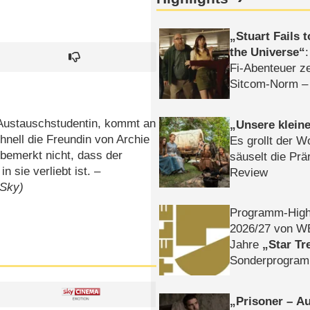
Stuart Fails 
the Universe
Fi-Abenteuer ze
Sitcom-Norm –
 Austauschstudentin, kommt an
Unsere klein
nell die Freundin von Archie
Es grollt der W
 bemerkt nicht, dass der
säuselt die Prä
 sie verliebt ist. –
Review
 Sky)
Programm-High
2026/​27 von W
Jahre
Star Tr
Sonderprogra
Die Helgolän
Prisoner – Au