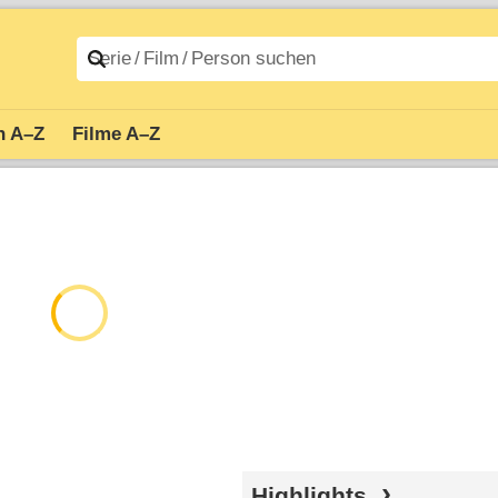
n A–Z
Filme A–Z
Highlights