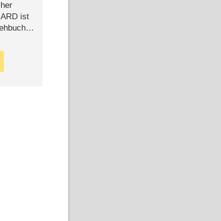
cher
n ARD ist
rehbuch
iew