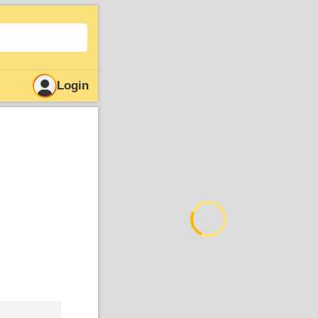
Login