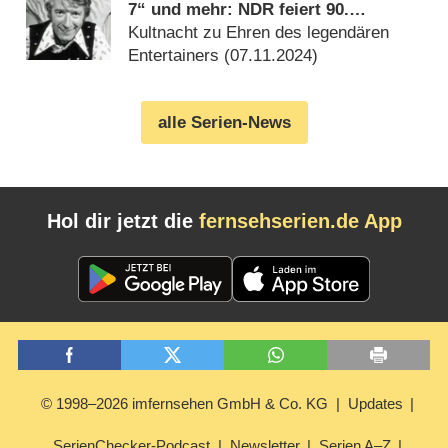
7“ und mehr: NDR feiert 90.
Geburtstag von Rudi Carrell
Kultnacht zu Ehren des legendären
Entertainers (
07.11.2024
)
alle Serien-News
Hol dir jetzt die
fernsehserien.de App
© 1998–2026 imfernsehen GmbH & Co. KG
Updates
SerienChecker-Podcast
Newsletter
Serien A–Z