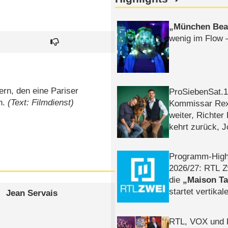
München Bea
wenig im Flow 
ern, den eine Pariser
ProSiebenSat.1 
n.
(Text: Filmdienst)
Kommissar Rex 
weiter, Richter
kehrt zurück, 
Klaas machen 
Programm-High
2026/​27: RTL Z
die
Maison T
startet vertika
Jean Servais
– Tag & Nacht
RTL, VOX und