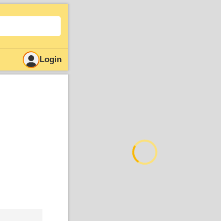
Login