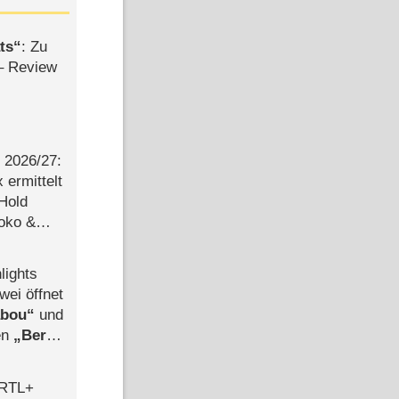
ts
: Zu
– Review
2026/​27:
ermittelt
 Hold
Joko &
Urlaub
lights
wei öffnet
abou
und
len
Berlin
-Ableger
 RTL+