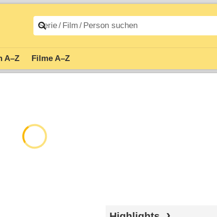
n A–Z
Filme A–Z
Highlights