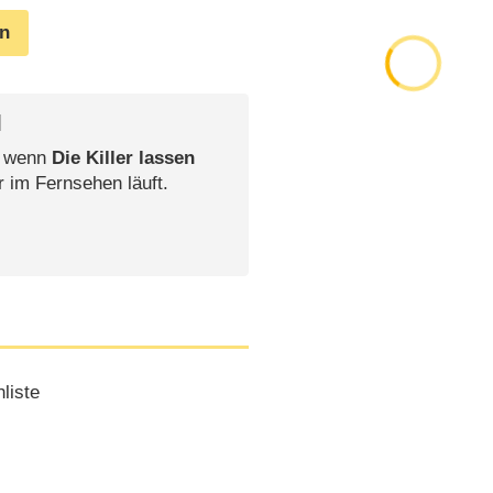
en
l
, wenn
Die Killer lassen
r im Fernsehen läuft.
liste