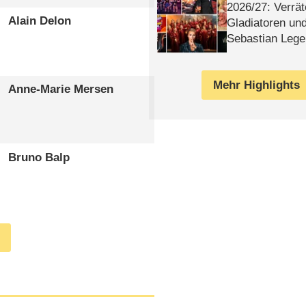
2026/​27: Verrät
Alain Delon
Gladiatoren un
Sebastian Lege
Mehr Highlights
Anne-Marie Mersen
Bruno Balp