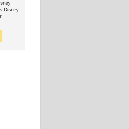
isney
ls Disney
r