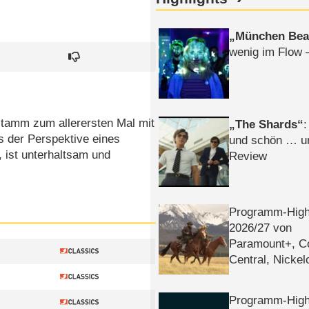
München Bea
wenig im Flow 
stamm zum allerersten Mal mit
The Shards
:
s der Perspektive eines
und schön … un
, ist unterhaltsam und
Review
Programm-High
2026/​27 von
Paramount+, 
Central, Nicke
WELT
Programm-High