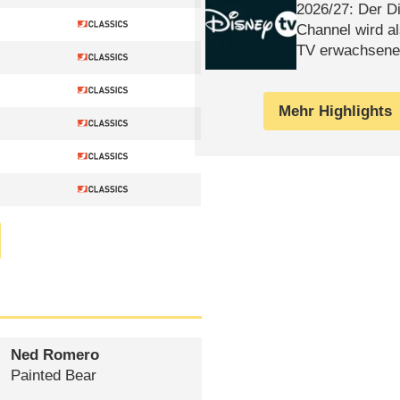
2026/​27: Der D
Channel wird a
TV erwachsene
Mehr Highlights
Ned Romero
Painted Bear