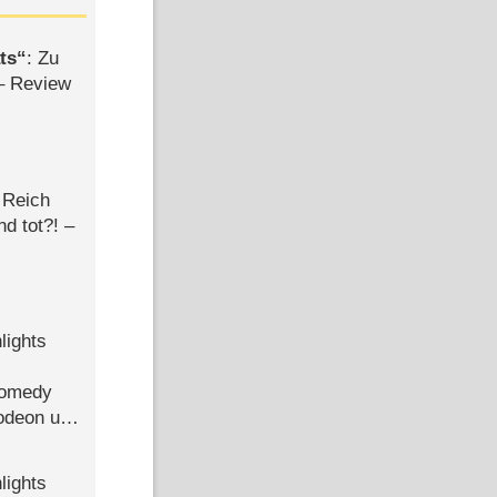
ts
: Zu
– Review
 Reich
d tot?! –
lights
Comedy
lodeon und
lights