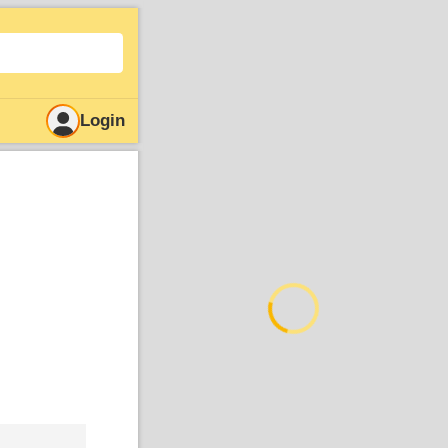
Login