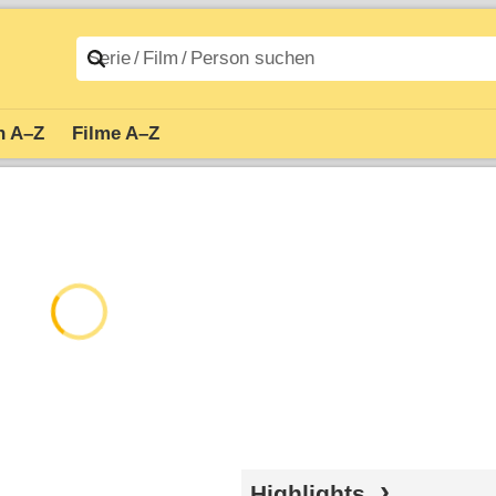
n A–Z
Filme A–Z
Highlights