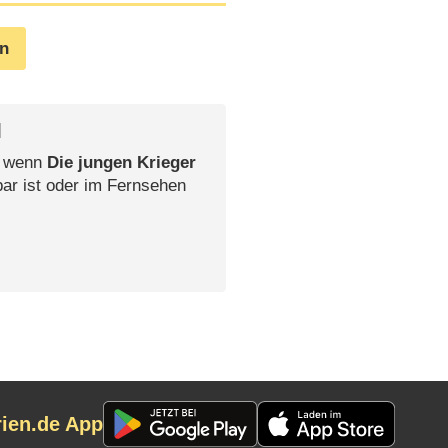
en
l
, wenn
Die jungen Krieger
bar ist oder im Fernsehen
rien.de App