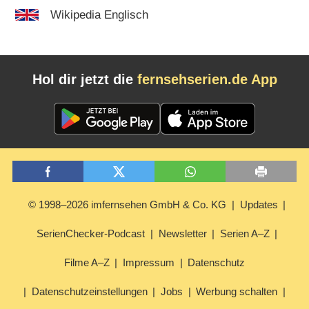
Wikipedia Englisch
Hol dir jetzt die
fernsehserien.de App
© 1998–2026 imfernsehen GmbH & Co. KG
Updates
SerienChecker-Podcast
Newsletter
Serien A–Z
Filme A–Z
Impressum
Datenschutz
Datenschutzeinstellungen
Jobs
Werbung schalten