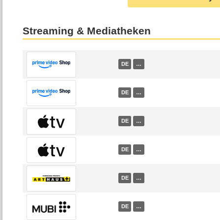
Streaming & Mediatheken
DE
…
DE
…
DE
…
DE
…
DE
…
DE
…