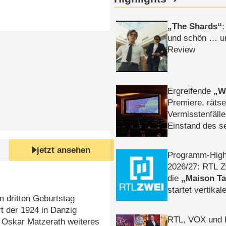
The Shards
:
und schön … un
Review
Ergreifende
W
Premiere, rätse
Vermisstenfälle
Einstand des 
Tatort: Münc
Duos
jetzt ansehen
Programm-High
2026/​27: RTL Z
die
Maison T
startet vertika
 dritten Geburtstag
– Tag & Nacht
t der 1924 in Danzig
RTL, VOX und
 Oskar Matzerath weiteres