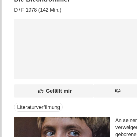
D
/
F
1978 (142 Min.)
Literaturverfilmung
An seinem
verweiger
geborene