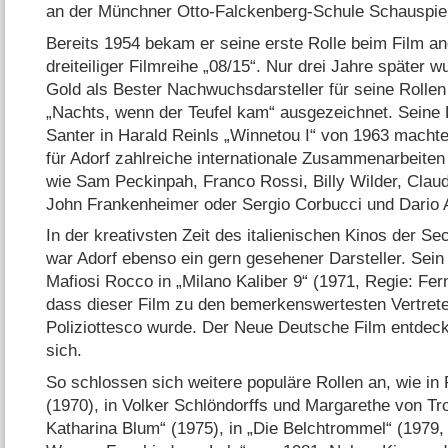
an der Münchner Otto-Falckenberg-Schule Schauspie
Bereits 1954 bekam er seine erste Rolle beim Film a
dreiteiliger Filmreihe „08/​15“. Nur drei Jahre später 
Gold als Bester Nachwuchsdarsteller für seine Roll
„Nachts, wenn der Teufel kam“ ausgezeichnet. Seine 
Santer in Harald Reinls „Winnetou I“ von 1963 machte
für Adorf zahlreiche internationale Zusammenarbeite
wie Sam Peckinpah, Franco Rossi, Billy Wilder, Clau
John Frankenheimer oder Sergio Corbucci und Dario 
In der kreativsten Zeit des italienischen Kinos der Se
war Adorf ebenso ein gern gesehener Darsteller. Sein l
Mafiosi Rocco in „Milano Kaliber 9“ (1971, Regie: Fer
dass dieser Film zu den bemerkenswertesten Vertret
Poliziottesco wurde. Der Neue Deutsche Film entdeck
sich.
So schlossen sich weitere populäre Rollen an, wie in
(1970), in Volker Schlöndorffs und Margarethe von Tro
Katharina Blum“ (1975), in „Die Belchtrommel“ (1979, 