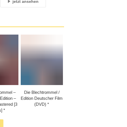
jetzt ansehen
rommel –
Die Blechtrommel /​
Edition –
Edition Deutscher Film
astered [3
(DVD)
]