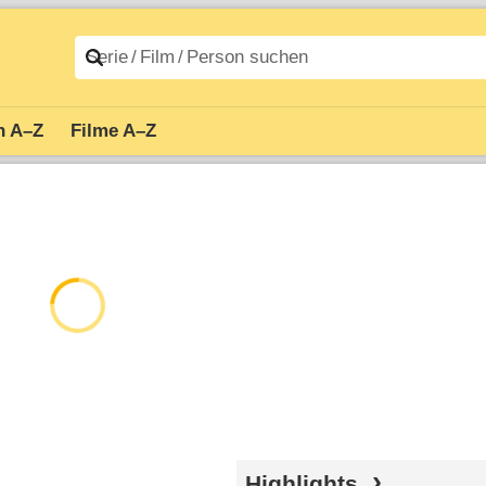
n A–Z
Filme A–Z
Highlights