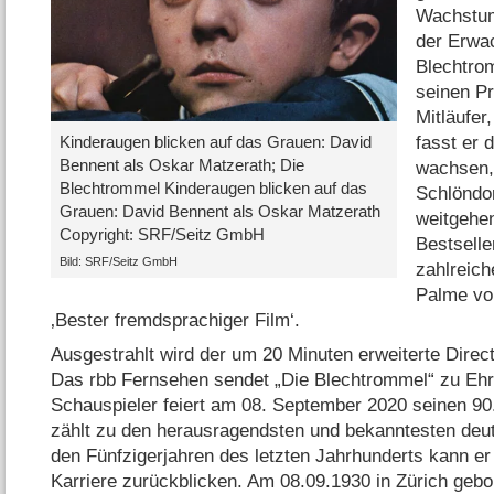
Wachstum
der Erwa
Blechtrom
seinen P
Mitläufer
fasst er 
Kinderaugen blicken auf das Grauen: David
Bennent als Oskar Matzerath; Die
wachsen,
Blechtrommel Kinderaugen blicken auf das
Schlöndorf
Grauen: David Bennent als Oskar Matzerath
weitgehe
Copyright: SRF/​Seitz GmbH
Bestselle
Bild: SRF/​Seitz GmbH
zahlreich
Palme vo
‚Bester fremdsprachiger Film‘.
Ausgestrahlt wird der um 20 Minuten erweiterte Direc
Das rbb Fernsehen sendet „Die Blechtrommel“ zu Ehr
Schauspieler feiert am 08. September 2020 seinen 90
zählt zu den herausragendsten und bekanntesten deu
den Fünfzigerjahren des letzten Jahrhunderts kann e
Karriere zurückblicken. Am 08.09.1930 in Zürich gebor