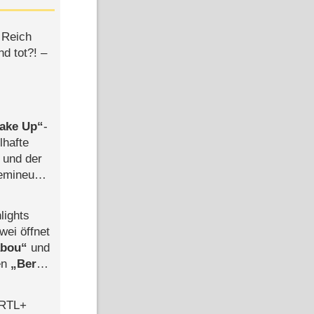
 Reich
d tot?! –
ake Up
-
lhafte
 und der
semineuen
hen
-
lights
wei öffnet
abou
und
len
Berlin
-Ableger
 RTL+