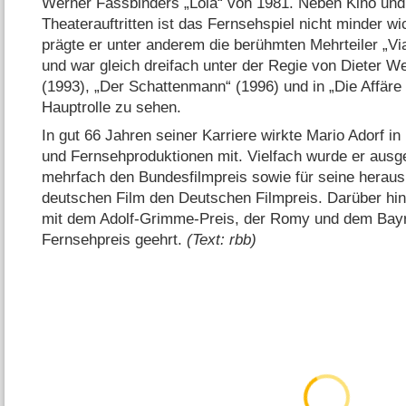
Werner Fassbinders „Lola“ von 1981. Neben Kino und 
Theaterauftritten ist das Fernsehspiel nicht minder wi
prägte er unter anderem die berühmten Mehrteiler „Vi
und war gleich dreifach unter der Regie von Dieter We
(1993), „Der Schattenmann“ (1996) und in „Die Affäre
Hauptrolle zu sehen.
In gut 66 Jahren seiner Karriere wirkte Mario Adorf in 
und Fernsehproduktionen mit. Vielfach wurde er ausge
mehrfach den Bundesfilmpreis sowie für seine herau
deutschen Film den Deutschen Filmpreis. Darüber hi
mit dem Adolf-Grimme-Preis, der Romy und dem Bayr
Fernsehpreis geehrt.
(Text: rbb)