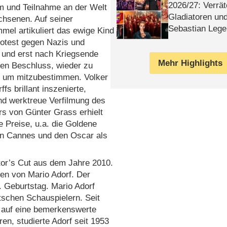
2026/​27: Verrät
 und Teilnahme an der Welt
Gladiatoren un
chsenen. Auf seiner
Sebastian Lege
mel artikuliert das ewige Kind
rotest gegen Nazis und
, und erst nach Kriegsende
Mehr Highlights
den Beschluss, wieder zu
 um mitzubestimmen. Volker
fs brillant inszenierte,
nd werktreue Verfilmung des
rs von Günter Grass erhielt
e Preise, u.a. die Goldene
n Cannes und den Oscar als
tor’s Cut aus dem Jahre 2010.
en von Mario Adorf. Der
. Geburtstag. Mario Adorf
tschen Schauspielern. Seit
r auf eine bemerkenswerte
en, studierte Adorf seit 1953