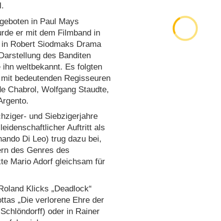
l.
ngeboten in Paul Mays
wurde er mit dem Filmband in
en in Robert Siodmaks Drama
Darstellung des Banditen
 ihn weltbekannt. Es folgten
n mit bedeutenden Regisseuren
de Chabrol, Wolfgang Staudte,
Argento.
chziger- und Siebzigerjahre
eidenschaftlicher Auftritt als
nando Di Leo) trug dazu bei,
ern des Genres des
te Mario Adorf gleichsam für
 Roland Klicks „Deadlock“
ttas „Die verlorene Ehre der
Schlöndorff) oder in Rainer