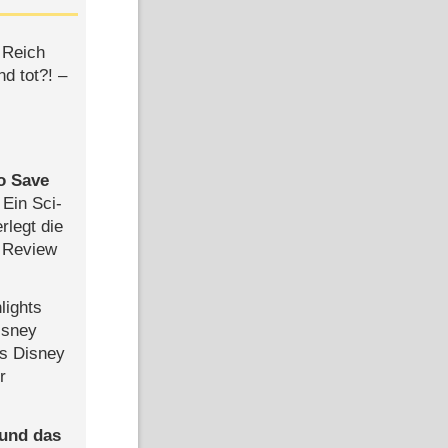
 Reich
d tot?! –
to Save
: Ein Sci-
rlegt die
 Review
lights
isney
ls Disney
r
 und das