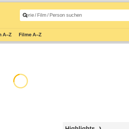
n A–Z
Filme A–Z
Highlights