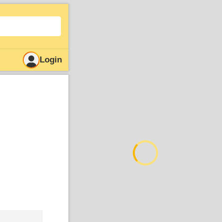
Login