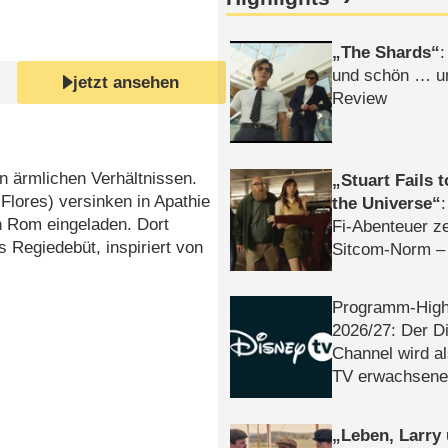
The Shards
:
und schön … un
jetzt ansehen
Review
in ärmlichen Verhältnissen.
Stuart Fails 
Flores) versinken in Apathie
the Universe
h Rom eingeladen. Dort
Fi-Abenteuer ze
s Regiedebüt, inspiriert von
Sitcom-Norm –
Programm-High
2026/​27: Der D
Channel wird a
TV erwachsene
Leben, Larry