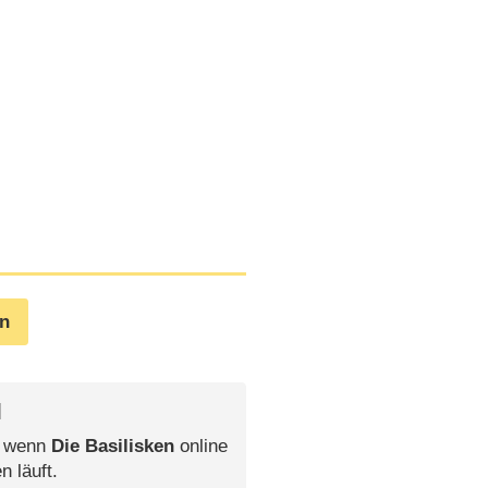
en
l
, wenn
Die Basilisken
online
n läuft.