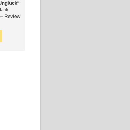
Unglück
dank
– Review