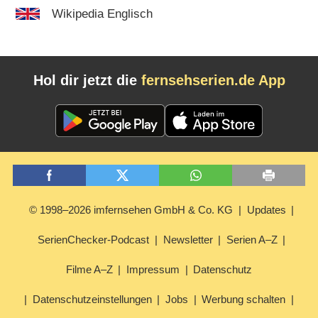
Wikipedia Englisch
Hol dir jetzt die
fernsehserien.de App
© 1998–2026 imfernsehen GmbH & Co. KG
Updates
SerienChecker-Podcast
Newsletter
Serien A–Z
Filme A–Z
Impressum
Datenschutz
Datenschutzeinstellungen
Jobs
Werbung schalten