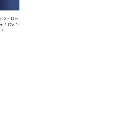
s 3 – Die
n,1 DVD:
A