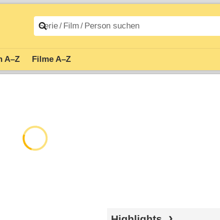
n A–Z
Filme A–Z
Highlights