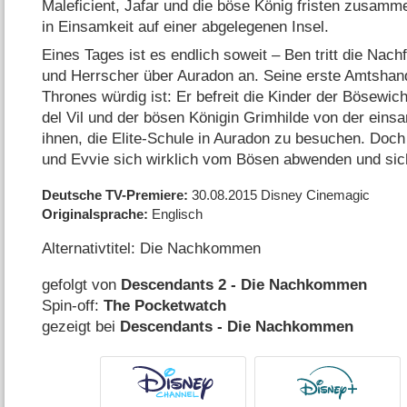
Maleficient, Jafar und die böse König fristen zusamm
in Einsamkeit auf einer abgelegenen Insel.
Eines Tages ist es endlich soweit – Ben tritt die Nach
und Herrscher über Auradon an. Seine erste Amtshand
Thrones würdig ist: Er befreit die Kinder der Bösewicht
del Vil und der bösen Königin Grimhilde von der eins
ihnen, die Elite-Schule in Auradon zu besuchen. Doc
und Evvie sich wirklich vom Bösen abwenden und si
Deutsche TV-Premiere
30.08.2015
Disney Cinemagic
Originalsprache
Englisch
Alternativtitel: Die Nachkommen
gefolgt von
Descendants 2 - Die Nachkommen
Spin-off:
The Pocketwatch
gezeigt bei
Descendants - Die Nachkommen