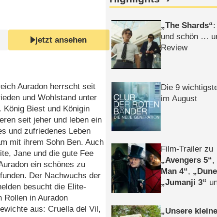
The Shards
:
und schön … un
jetzt ansehen
Review
eich Auradon herrscht seit
Die 9 wichtigst
rieden und Wohlstand unter
im August
 König Biest und Königin
ieren seit jeher und leben ein
es und zufriedenes Leben
m mit ihrem Sohn Ben. Auch
Film-Trailer zu
te, Jane und die gute Fee
Avengers 5
 Auradon ein schönes zu
Man 4
,
Dune
funden. Der Nachwuchs der
Jumanji 3
un
lden besucht die Elite-
Horror
Clayfa
n Rollen in Auradon
wichte aus: Cruella del Vil,
Unsere klein