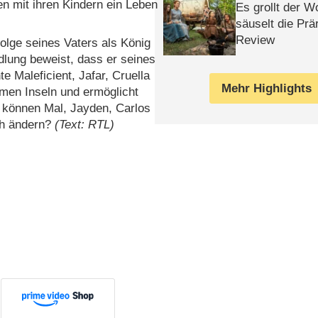
en mit ihren Kindern ein Leben
Es grollt der W
säuselt die Prä
Review
folge seines Vaters als König
lung beweist, dass er seines
e Maleficient, Jafar, Cruella
Mehr Highlights
amen Inseln und ermöglicht
h können Mal, Jayden, Carlos
ch ändern?
(Text: RTL)