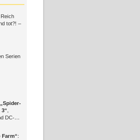
 Reich
d tot?! –
en Serien
,
Spider-
 3
,
d DC-
ce
e Farm
: