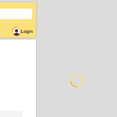
Login