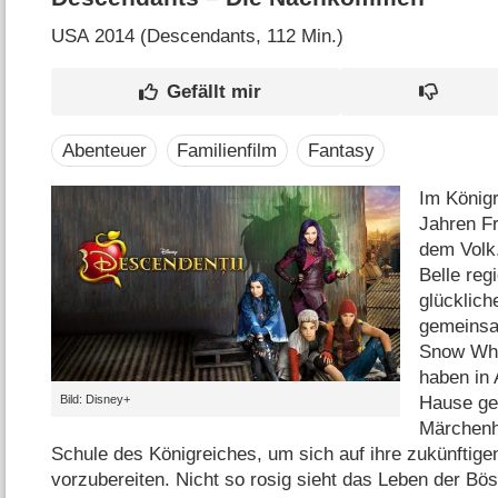
USA
2014 (Descendants‎, 112 Min.)
Abenteuer
Familienfilm
Fantasy
Im Königr
Jahren F
dem Volk.
Belle reg
glücklich
gemeinsa
Snow Whi
haben in
Hause ge
Bild: Disney+
Märchenhe
Schule des Königreiches, um sich auf ihre zukünftige
vorzubereiten. Nicht so rosig sieht das Leben der Böse