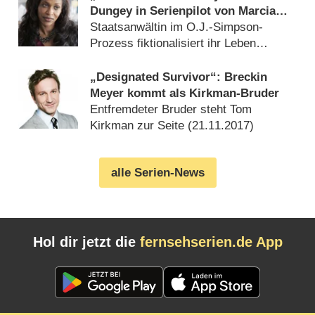
Dungey in Serienpilot von Marcia
Clark
Staatsanwältin im O.J.-Simpson-
Prozess fiktionalisiert ihr Leben
(
28.02.2018
)
„Designated Survivor“: Breckin
Meyer kommt als Kirkman-Bruder
Entfremdeter Bruder steht Tom
Kirkman zur Seite (
21.11.2017
)
alle Serien-News
Hol dir jetzt die
fernsehserien.de App