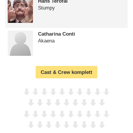
Hans Terofal
Stumpy
Catharina Conti
Akaena
Cast & Crew komplett