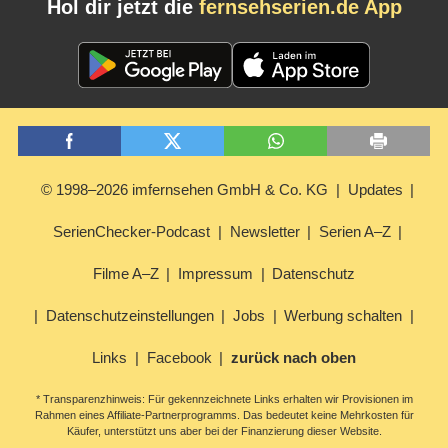
Hol dir jetzt die
fernsehserien.de App
© 1998–2026 imfernsehen GmbH & Co. KG
Updates
SerienChecker-Podcast
Newsletter
Serien A–Z
Filme A–Z
Impressum
Datenschutz
Datenschutzeinstellungen
Jobs
Werbung schalten
Links
Facebook
zurück nach oben
* Transparenzhinweis: Für gekennzeichnete Links erhalten wir Provisionen im
Rahmen eines Affiliate-Partnerprogramms. Das bedeutet keine Mehrkosten für
Käufer, unterstützt uns aber bei der Finanzierung dieser Website.