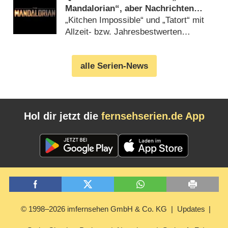
Mandalorian“, aber Nachrichten
dominieren
„Kitchen Impossible“ und „Tatort“ mit
Allzeit- bzw. Jahresbestwerten
(
23.03.2020
)
alle Serien-News
Hol dir jetzt die
fernsehserien.de App
© 1998–2026 imfernsehen GmbH & Co. KG
Updates