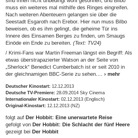
sind ihnen nicht unbedingt wohl gesonnen, und Bilbo
muss ein weiteres mal mithilfe des Ringes eingreifen.
Nach weiteren Abenteuern gelangen sie über die
Seestadt Esgaroth nach Erebor. Hier nun muss Bilbo
beweisen, ob es ihm gelingt, die geheime Tür ins
Innere des Einsamen Berges zu finden, um Smaugs
Einöde ein Ende zu bereiten.
(Text: TV24)
/​ Krimi-Fans war Martin Freeman längst ein Begriff: Als
etwas überstrapazierter Watson an der Seite von
„Sherlock“ Benedict Cumberbatch ist er seit 2010 in
der gleichnamigen BBC-Serie zu sehen.
Deutscher Kinostart
12.12.2013
Deutsche TV-Premiere
28.09.2014
Sky Cinema
Internationaler Kinostart
02.12.2013
(Englisch)
Original-Kinostart
12.12.2013
(NZ)
folgt auf
Der Hobbit: Eine unerwartete Reise
gefolgt von
Der Hobbit: Die Schlacht der fünf Heere
gezeigt bei
Der Hobbit