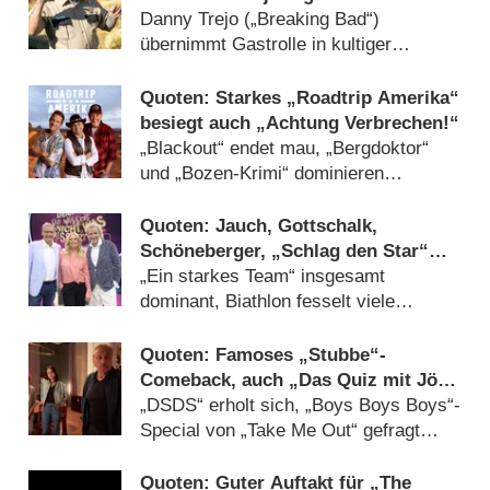
neuer Folge
Danny Trejo („Breaking Bad“)
übernimmt Gastrolle in kultiger
Mysteryserie (
29.10.2023
)
Quoten: Starkes „Roadtrip Amerika“
besiegt auch „Achtung Verbrechen!“
„Blackout“ endet mau, „Bergdoktor“
und „Bozen-Krimi“ dominieren
insgesamt (
10.02.2023
)
Quoten: Jauch, Gottschalk,
Schöneberger, „Schlag den Star“
und „Klein gegen Groß“ punkten im
„Ein starkes Team“ insgesamt
Show-Triell
dominant, Biathlon fesselt viele
Zuschauer (
09.01.2022
)
Quoten: Famoses „Stubbe“-
Comeback, auch „Das Quiz mit Jörg
Pilawa“ erfolgreich
„DSDS“ erholt sich, „Boys Boys Boys“-
Special von „Take Me Out“ gefragt
(
31.01.2021
)
Quoten: Guter Auftakt für „The