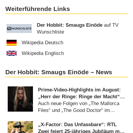
Weiterführende Links
Der Hobbit: Smaugs Einöde
auf TV
Wunschliste
Wikipedia Deutsch
Wikipedia Englisch
Der Hobbit: Smaugs Einöde – News
Prime-Video-Highlights im August:
„Herr der Ringe: Ringe der Macht“,
„Perfekt verpasst“ und „Arrow“
Auch neue Folgen von „The Mallorca
Files“ und „The Good Doctor“ im
Angebot (
26.07.2024
)
„X-Factor: Das Unfassbare“: RTL
Zwei feiert 25-jähriges Jubiläum mit