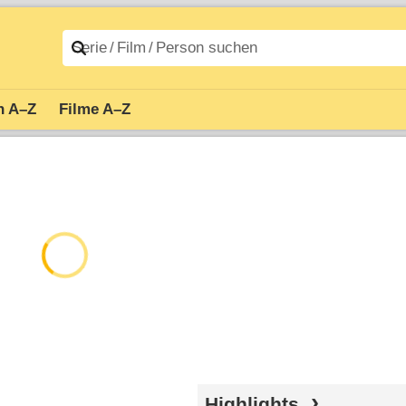
n A–Z
Filme A–Z
Highlights