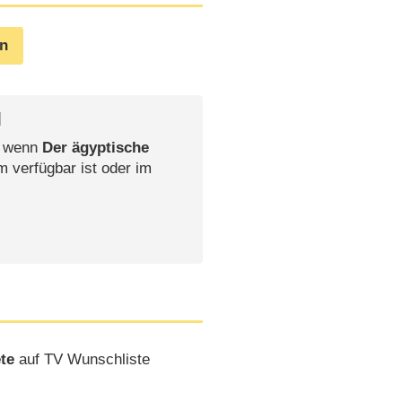
en
l
, wenn
Der ägyptische
m verfügbar ist oder im
ete
auf TV Wunschliste