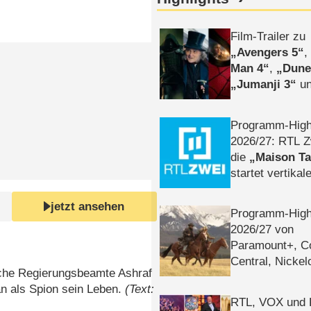
Film-Trailer zu
Avengers 5
Man 4
,
Dune
Jumanji 3
un
Horror
Clayfa
Programm-High
2026/​27: RTL Z
die
Maison T
startet vertika
– Tag & Nacht
jetzt ansehen
Programm-High
2026/​27 von
Paramount+, 
Central, Nicke
ische Regierungsbeamte Ashraf
WELT
an als Spion sein Leben.
(Text:
RTL, VOX und