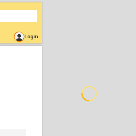
Login