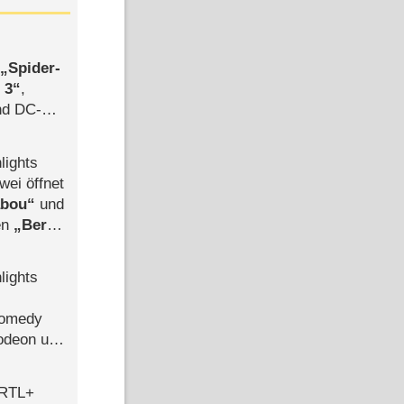
,
Spider-
 3
,
d DC-
ce
lights
wei öffnet
abou
und
len
Berlin
-Ableger
lights
Comedy
lodeon und
 RTL+