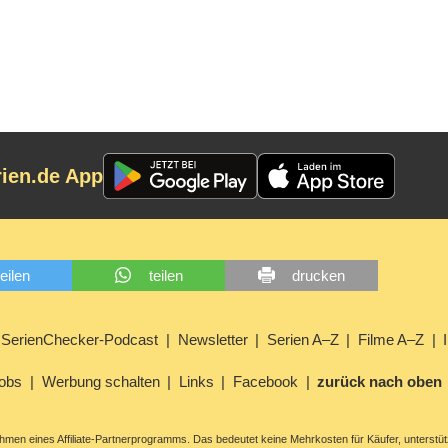
rien.de App
teilen
teilen
drucken
SerienChecker-Podcast
Newsletter
Serien A–Z
Filme A–Z
obs
Werbung schalten
Links
Facebook
zurück nach oben
men eines Affiliate-Partnerprogramms. Das bedeutet keine Mehrkosten für Käufer, unterstüt