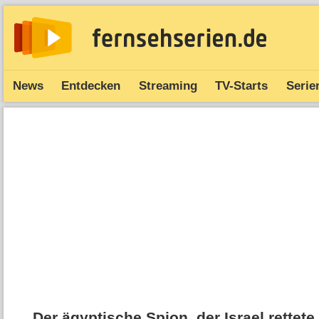
News
Entdecken
Streaming
TV-Starts
Serie
Der ägyptische Spion, der Israel rettete