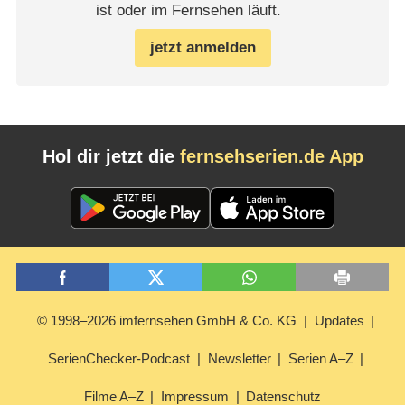
ist oder im Fernsehen läuft.
jetzt anmelden
Hol dir jetzt die
fernsehserien.de App
© 1998–2026 imfernsehen GmbH & Co. KG
Updates
SerienChecker-Podcast
Newsletter
Serien A–Z
Filme A–Z
Impressum
Datenschutz