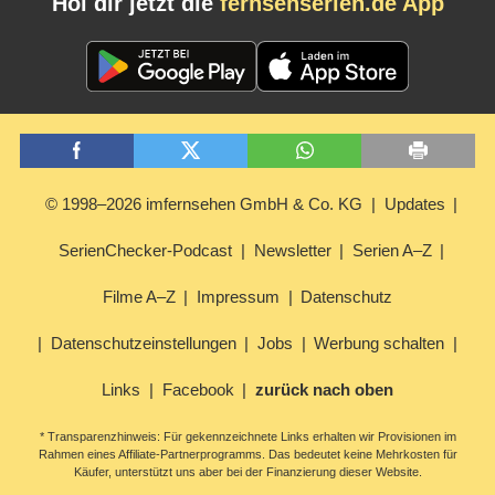
Hol dir jetzt die
fernsehserien.de App
© 1998–2026 imfernsehen GmbH & Co. KG
Updates
SerienChecker-Podcast
Newsletter
Serien A–Z
Filme A–Z
Impressum
Datenschutz
Datenschutzeinstellungen
Jobs
Werbung schalten
Links
Facebook
zurück nach oben
* Transparenzhinweis: Für gekennzeichnete Links erhalten wir Provisionen im
Rahmen eines Affiliate-Partnerprogramms. Das bedeutet keine Mehrkosten für
Käufer, unterstützt uns aber bei der Finanzierung dieser Website.