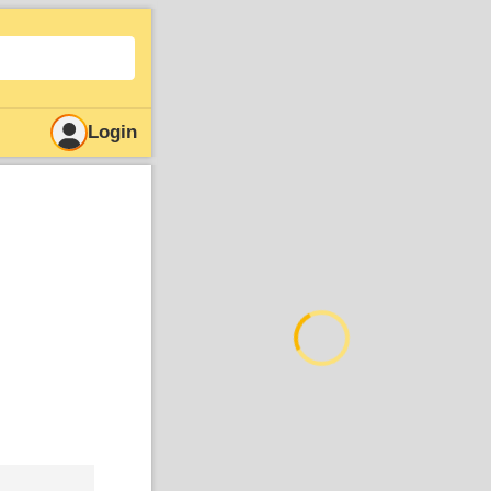
Login