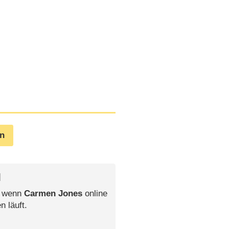
en
l
, wenn
Carmen Jones
online
n läuft.