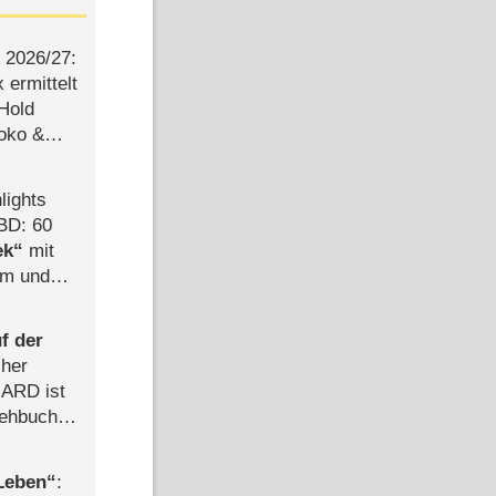
2026/​27:
ermittelt
 Hold
Joko &
Urlaub
lights
BD: 60
ek
mit
mm und
der
f der
cher
n ARD ist
rehbuch
iew
 Leben
: