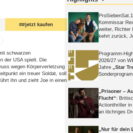
ProSiebenSat.1 
Kommissar Rex 
jetzt kaufen
weiter, Richter
kehrt zurück, 
k
Klaas machen 
 mit schwarzen
Programm-High
n der USA spielt. Die
2026/​27 von W
 muss wegen Körperverletzung
Jahre
Star Tr
itpunkt ein treuer Soldat, soll
Sonderprogra
hrt ihn und zieht Joe in einen
Die Helgolän
Prisoner – Au
Flucht
: Britis
Actionthriller i
an löchriges D
gekettet – Rev
Nur für dein