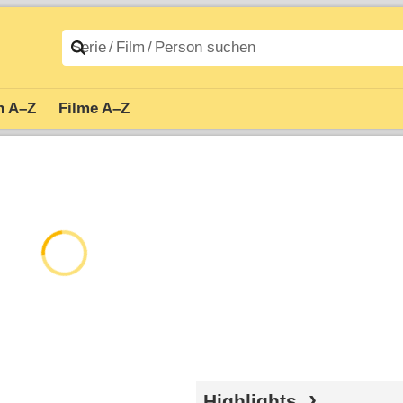
n A–Z
Filme A–Z
Highlights