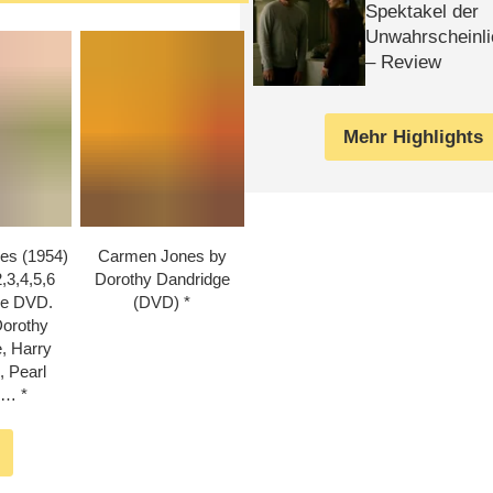
Spektakel der
Unwahrscheinli
– Review
Mehr Highlights
es (1954)
Carmen Jones by
,3,4,5,6
Dorothy Dandridge
le DVD.
(DVD)
Dorothy
, Harry
, Pearl
y …