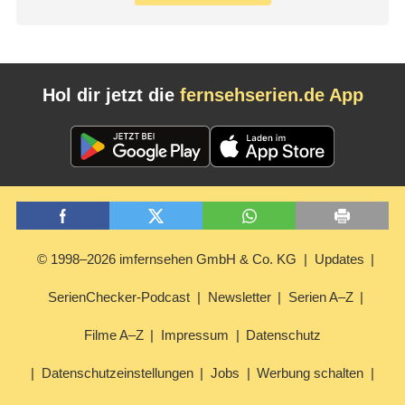
Hol dir jetzt die
fernsehserien.de App
© 1998–2026 imfernsehen GmbH & Co. KG
Updates
SerienChecker-Podcast
Newsletter
Serien A–Z
Filme A–Z
Impressum
Datenschutz
Datenschutzeinstellungen
Jobs
Werbung schalten