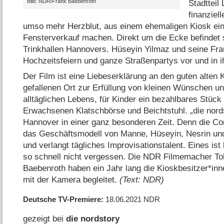
Bild: NDR/​Frank Baebenroth
Stadtteil
finanziell
umso mehr Herzblut, aus einem ehemaligen Kiosk ein
Fensterverkauf machen. Direkt um die Ecke befindet 
Trinkhallen Hannovers. Hüseyin Yilmaz und seine Fr
Hochzeitsfeiern und ganze Straßenpartys vor und in i
Der Film ist eine Liebeserklärung an den guten alten K
gefallenen Ort zur Erfüllung von kleinen Wünschen u
alltäglichen Lebens, für Kinder ein bezahlbares Stück 
Erwachsenen Klatschbörse und Beichtstuhl. „die nordst
Hannover in einer ganz besonderen Zeit. Denn die C
das Geschäftsmodell von Manne, Hüseyin, Nesrin und
und verlangt tägliches Improvisationstalent. Eines ist
so schnell nicht vergessen. Die NDR Filmemacher T
Baebenroth haben ein Jahr lang die Kioskbesitzer*inne
mit der Kamera begleitet.
(Text: NDR)
Deutsche TV-Premiere
18.06.2021
NDR
gezeigt bei
die nordstory