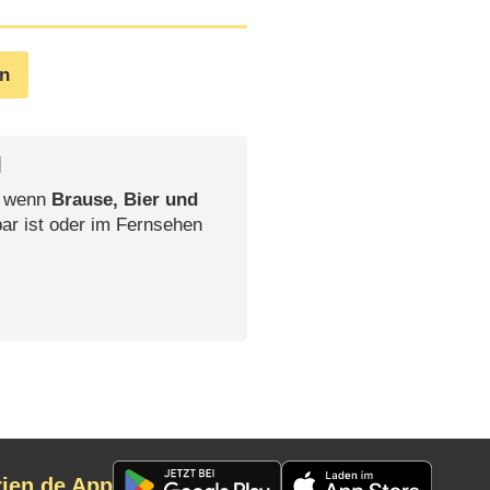
en
l
, wenn
Brause, Bier und
ar ist oder im Fernsehen
rien.de App