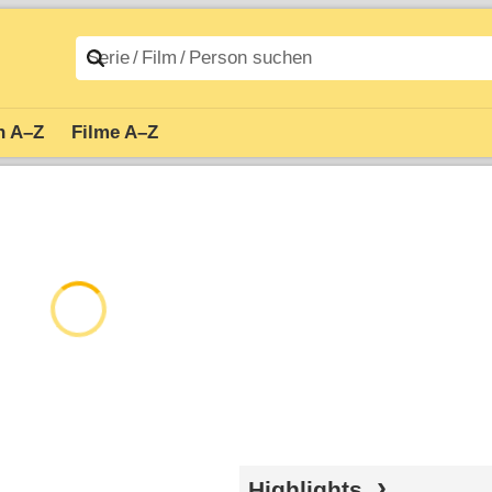
n A–Z
Filme A–Z
Highlights