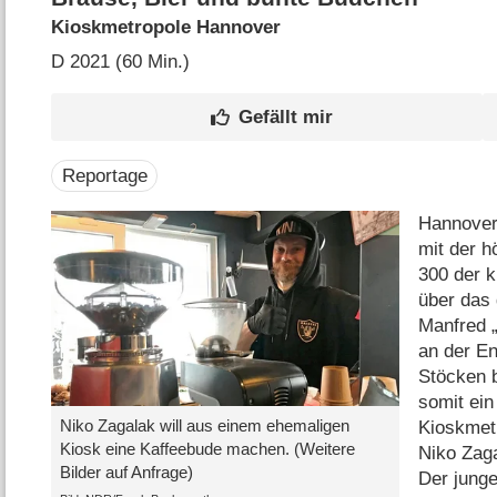
Kioskmetropole Hannover
D
2021 (60 Min.)
Reportage
Hannover 
mit der h
300 der k
über das
Manfred 
an der En
Stöcken b
somit ein
Niko Zagalak will aus einem ehemaligen
Kioskmetr
Kiosk eine Kaffeebude machen. (Weitere
Niko Zag
Bilder auf Anfrage)
Der junge