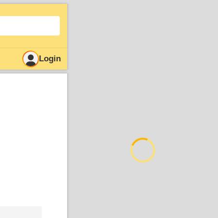
Login