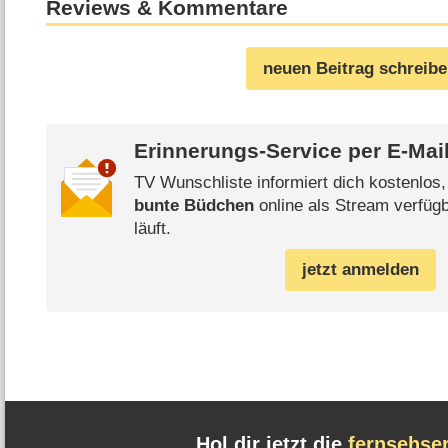
Reviews & Kommentare
neuen Beitrag schreib
Erinnerungs-Service per
E-Mai
TV Wunschliste informiert dich kostenlos
bunte Büdchen
online als Stream verfügb
läuft.
jetzt anmelden
Hol dir jetzt die
fernsehse