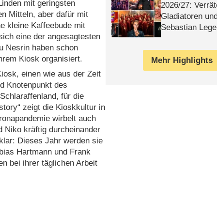
 Linden mit geringsten
2026/​27: Verrät
en Mitteln, aber dafür mit
Gladiatoren un
e kleine Kaffeebude mit
Sebastian Lege
sich eine der angesagtesten
au Nesrin haben schon
hrem Kiosk organisiert.
Mehr Highlights
iosk, einen wie aus der Zeit
nd Knotenpunkt des
Schlaraffenland, für die
ory“ zeigt die Kioskkultur in
oronapandemie wirbelt auch
 Niko kräftig durcheinander
 klar: Dieses Jahr werden sie
obias Hartmann und Frank
n bei ihrer täglichen Arbeit