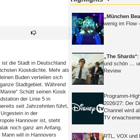
München Bea
wenig im Flow 
The Shards
:
ist die Stadt in Deutschland
und schön … un
öchsten Kioskdichte. Mehr als
Review
leinen Buden verteilen sich
 ganze Stadtgebiet. Während
„Manne“ Schütt seinen Kiosk
Programm-High
dstation der Linie 5 in
2026/​27: Der D
ereits seit Jahrzehnten führt,
Channel wird a
 Urgestein in der
TV erwachsene
opole Hannover ist, steht
alak noch ganz am Anfang.
 Mann will in Hannovers
RTL, VOX und