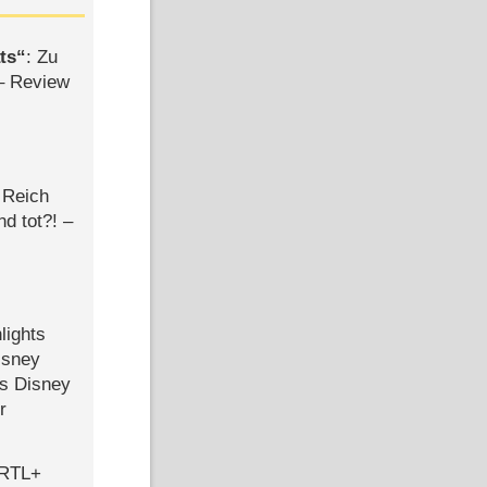
ts
: Zu
– Review
 Reich
d tot?! –
lights
isney
ls Disney
r
 RTL+