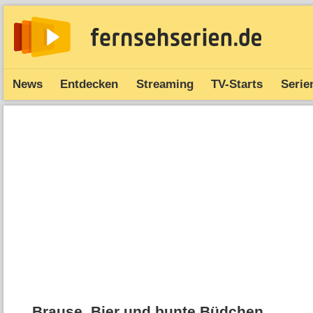
News
Entdecken
Streaming
TV-Starts
Serie
Brause, Bier und bunte Büdchen