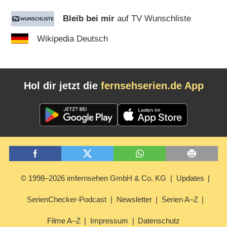
Bleib bei mir
auf TV Wunschliste
Wikipedia Deutsch
Hol dir jetzt die
fernsehserien.de App
© 1998–2026 imfernsehen GmbH & Co. KG
Updates
SerienChecker-Podcast
Newsletter
Serien A–Z
Filme A–Z
Impressum
Datenschutz