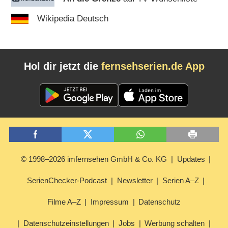
Wikipedia Deutsch
Hol dir jetzt die
fernsehserien.de App
© 1998–2026 imfernsehen GmbH & Co. KG
Updates
SerienChecker-Podcast
Newsletter
Serien A–Z
Filme A–Z
Impressum
Datenschutz
Datenschutzeinstellungen
Jobs
Werbung schalten