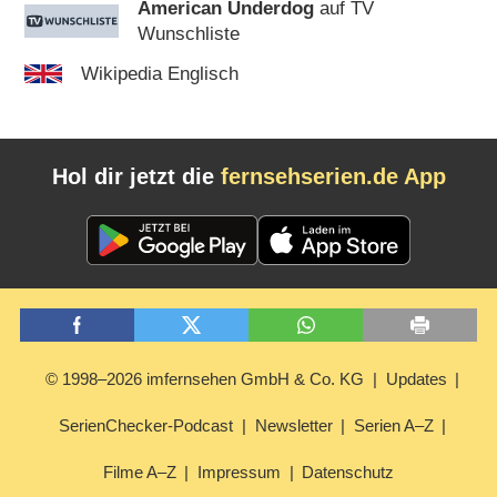
American Underdog
auf TV
Wunschliste
Wikipedia Englisch
Hol dir jetzt die
fernsehserien.de App
© 1998–2026 imfernsehen GmbH & Co. KG
Updates
SerienChecker-Podcast
Newsletter
Serien A–Z
Filme A–Z
Impressum
Datenschutz