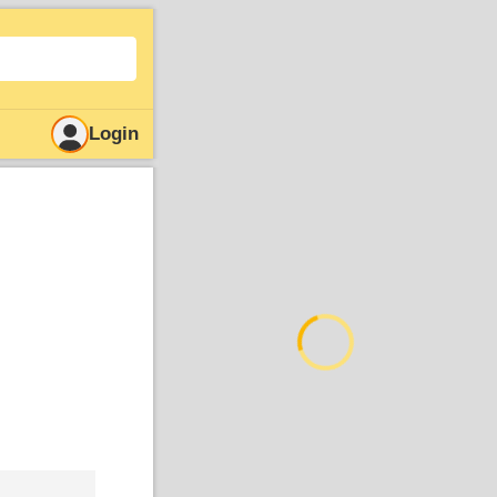
Login