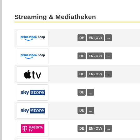
Streaming & Mediatheken
DE
EN (OV)
…
DE
EN (OV)
…
DE
EN (OV)
…
DE
…
DE
…
DE
EN (OV)
…