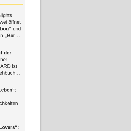
lights
wei öffnet
abou
und
len
Berlin
-Ableger
f der
cher
n ARD ist
rehbuch
iew
 Leben
:
chkeiten
Lovers
: