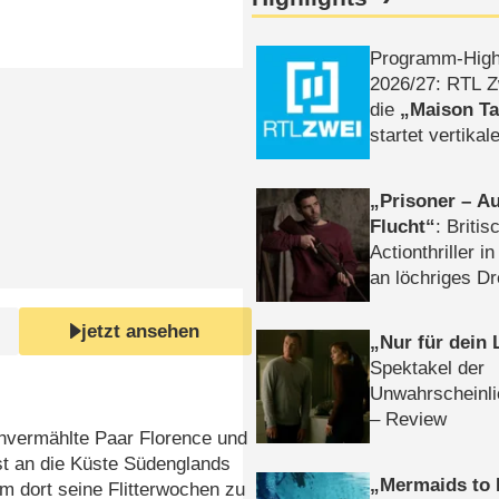
Programm-High
2026/​27: RTL Z
die
Maison T
startet vertika
– Tag & Nacht
Prisoner – Au
Flucht
: Britis
Actionthriller i
an löchriges D
gekettet – Rev
jetzt ansehen
Nur für dein
Spektakel der
Unwahrscheinli
– Review
chvermählte Paar Florence und
st an die Küste Südenglands
Mermaids to 
um dort seine Flitterwochen zu