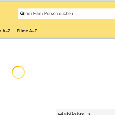
n A–Z
Filme A–Z
Highlights