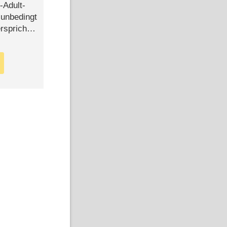
-Adult-
t unbedingt
rspricht –