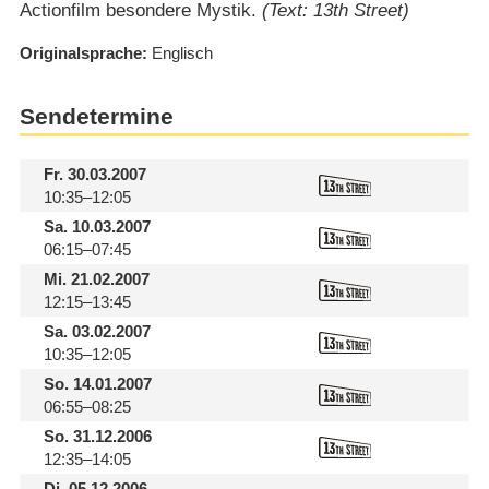
Actionfilm besondere Mystik.
(Text: 13th Street)
Originalsprache
Englisch
Sendetermine
Fr.
30.03.2007
10:35–12:05
Sa.
10.03.2007
06:15–07:45
Mi.
21.02.2007
12:15–13:45
Sa.
03.02.2007
10:35–12:05
So.
14.01.2007
06:55–08:25
So.
31.12.2006
12:35–14:05
Di.
05.12.2006