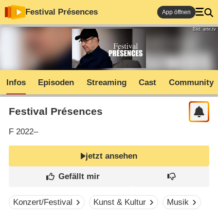
Festival Présences
App öffnen
Bild: arte.tv
Infos
Episoden
Streaming
Cast
Community
Festival Présences
F
2022–
jetzt ansehen
Konzert/Festival
Kunst & Kultur
Musik