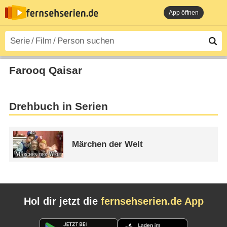
App öffnen
Farooq Qaisar
Drehbuch in Serien
Märchen der Welt
Hol dir jetzt die
fernsehserien.de App