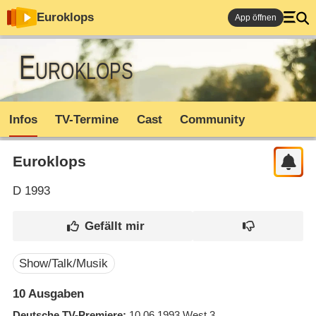
Euroklops
App öffnen
Euroklops
Infos
TV-Termine
Cast
Community
Euroklops
D
1993
Show/Talk/Musik
10 Ausgaben
Deutsche TV-Premiere
10.06.1993
West 3