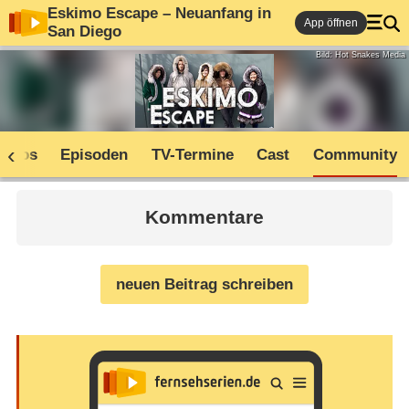
Eskimo Escape – Neuanfang in
App öffnen
San Diego
Bild: Hot Snakes Media
Infos
Episoden
TV-Termine
Cast
Community
Kommentare
neuen Beitrag schreiben