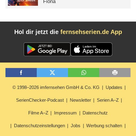
Fiona
Hol dir jetzt die
fernsehserien.de App
© 1998–2026 imfernsehen GmbH & Co. KG
Updates
SerienChecker-Podcast
Newsletter
Serien A–Z
Filme A–Z
Impressum
Datenschutz
Datenschutzeinstellungen
Jobs
Werbung schalten