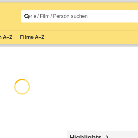
n A–Z
Filme A–Z
Highlights