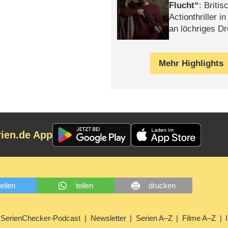
Flucht
: Britis
Actionthriller i
an löchriges D
gekettet – Rev
Mehr Highlights
rien.de App
teilen
teilen
drucken
SerienChecker-Podcast
Newsletter
Serien A–Z
Filme A–Z