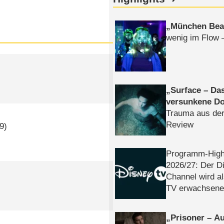
München Bea
wenig im Flow 
Surface – Da
versunkene Do
Trauma aus der
Review
9)
Programm-High
2026/​27: Der D
Channel wird a
TV erwachsene
Prisoner – Au