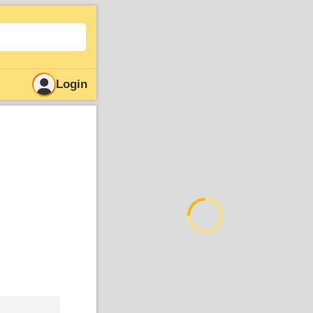
Login