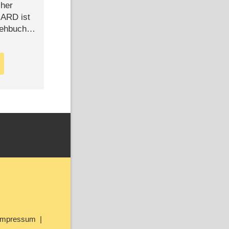
cher
n ARD ist
rehbuch
iew
Impressum