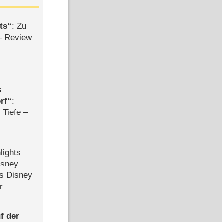
ts
: Zu
– Review
s
rf
:
 Tiefe –
lights
isney
ls Disney
r
f der