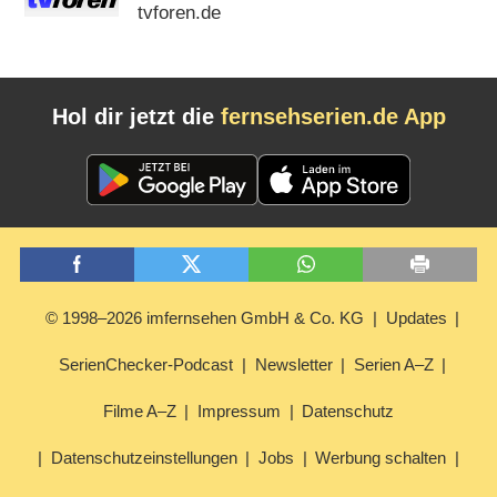
tvforen.de
Hol dir jetzt die
fernsehserien.de App
© 1998–2026 imfernsehen GmbH & Co. KG
Updates
SerienChecker-Podcast
Newsletter
Serien A–Z
Filme A–Z
Impressum
Datenschutz
Datenschutzeinstellungen
Jobs
Werbung schalten