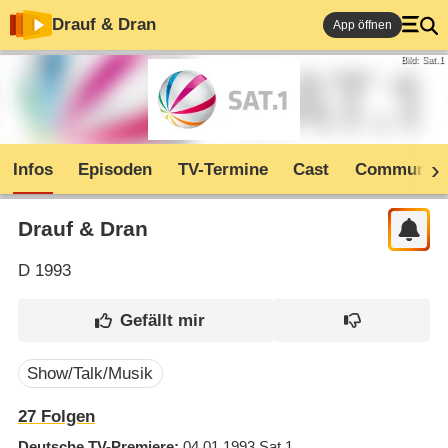
Drauf & Dran
App öffnen
Bild: Sat.1
Infos
Episoden
TV-Termine
Cast
Community
Drauf & Dran
D
1993
Show/Talk/Musik
27
Folgen
Deutsche TV-Premiere
04.01.1993
Sat.1